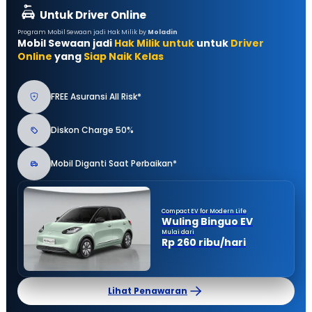
Untuk Driver Online
Program Mobil Sewaan jadi Hak Milik by
Moladin
Mobil Sewaan jadi
Hak Milik untuk
untuk
Driver
Online
yang
Siap Naik Kelas
FREE Asuransi All Risk*
Diskon Charge 50%
Mobil Diganti Saat Perbaikan*
Compact EV for Modern Life
Wuling Binguo EV
Mulai dari
Rp 260 ribu/hari
Lihat Penawaran