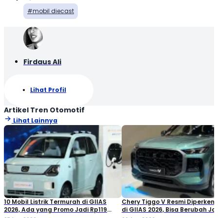
mobil diecast
Firdaus Ali
Lihat Profil
Artikel Tren Otomotif
Lihat Lainnya
10 Mobil Listrik Termurah di GIIAS
Chery Tiggo V Resmi Diperken
2026, Ada yang Promo Jadi Rp119
di GIIAS 2026, Bisa Berubah Ja
Jutaan!
Double Cabin