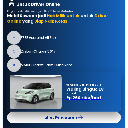
Untuk Driver Online
Program Mobil Sewaan jadi Hak Milik by
Moladin
Mobil Sewaan jadi
Hak Milik untuk
untuk
Driver
Online
yang
Siap Naik Kelas
FREE Asuransi All Risk*
Diskon Charge 50%
Mobil Diganti Saat Perbaikan*
Compact EV for Modern Life
Wuling Binguo EV
Mulai dari
Rp 260 ribu/hari
Lihat Penawaran