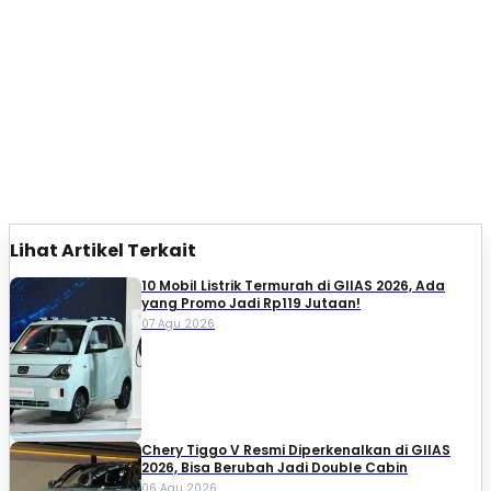
Lihat Artikel Terkait
10 Mobil Listrik Termurah di GIIAS 2026, Ada
yang Promo Jadi Rp119 Jutaan!
07 Agu 2026
Chery Tiggo V Resmi Diperkenalkan di GIIAS
2026, Bisa Berubah Jadi Double Cabin
06 Agu 2026