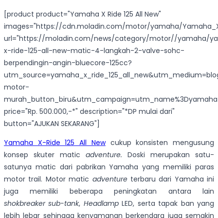
[product product="Yamaha X Ride 125 All New"
images="https://cdn.moladin.com/motor/yamaha/Yamaha_X_
url="https://moladin.com/news/category/motor//yamaha/
x-ride-125-all-new-matic-4-langkah-2-valve-sohc-
berpendingin-angin-bluecore-125cc?
utm_source=yamaha_x_ride_125_all_new&utm_medium=blog
motor-
murah_button_biru&utm_campaign=utm_name%3Dyamaha_x_
price="Rp. 500.000,-*" description="*DP mulai dari"
button="AJUKAN SEKARANG"]
Yamaha X-Ride 125 All New
cukup konsisten mengusung
konsep skuter matic
adventure.
Doski merupakan satu-
satunya matic dari pabrikan Yamaha yang memiliki paras
motor trail. Motor matic
adventure
terbaru dari Yamaha ini
juga memiliki beberapa peningkatan antara lain
shokbreaker
sub-tank
,
Headlamp
LED, serta tapak ban yang
lebih lebar sehingga kenyamanan berkendara juga semakin