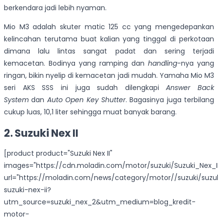
berkendara jadi lebih nyaman.
Mio M3 adalah skuter matic 125 cc yang mengedepankan
kelincahan terutama buat kalian yang tinggal di perkotaan
dimana lalu lintas sangat padat dan sering terjadi
kemacetan. Bodinya yang ramping dan
handling
-nya yang
ringan, bikin nyelip di kemacetan jadi mudah. Yamaha Mio M3
seri AKS SSS ini juga sudah dilengkapi
Answer Back
System
dan
Auto Open Key Shutter
. Bagasinya juga terbilang
cukup luas, 10,1 liter sehingga muat banyak barang.
2. Suzuki Nex II
[product product="Suzuki Nex II"
images="https://cdn.moladin.com/motor/suzuki/Suzuki_Nex_II
url="https://moladin.com/news/category/motor//suzuki/suzu
suzuki-nex-ii?
utm_source=suzuki_nex_2&utm_medium=blog_kredit-
motor-