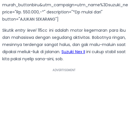
murah_buttonbiru&utm_campaign=utm_name%3Dsuzuki_ne
price="Rp. 550.000,-*" description="*Dp mulai dari"
button="AJUKAN SEKARANG"]
Skutik
entry level
115cc ini adalah motor kegemaran para ibu
dan mahasiswa dengan segudang aktivitas. Bobotnya ringan,
mesinnya terdengar sangat halus, dan gak malu-maluin saat
dipakai meliuk-liuk di jalanan.
Suzuki Nex II
ini cukup stabil saat
kita pakai nyelip sana-sini, sob.