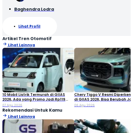
Baghendra Lodra
Lihat Profil
Artikel Tren Otomotif
Lihat Lainnya
10 Mobil Listrik Termurah di GIIAS
Chery Tiggo V Resmi Diperken
2026, Ada yang Promo Jadi Rp119
di GIIAS 2026, Bisa Berubah Ja
Jutaan!
Double Cabin
07 Agu 2026
06 Agu 2026
Rekomendasi Untuk Kamu
Lihat Lainnya