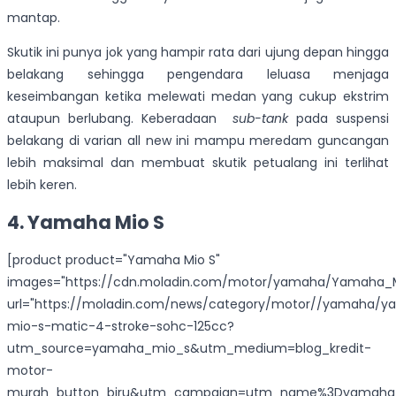
mantap.
Skutik ini punya jok yang hampir rata dari ujung depan hingga
belakang sehingga pengendara leluasa menjaga
keseimbangan ketika melewati medan yang cukup ekstrim
ataupun berlubang. Keberadaan
sub-tank
pada suspensi
belakang di varian all new ini mampu meredam guncangan
lebih maksimal dan membuat skutik petualang ini terlihat
lebih keren.
4. Yamaha Mio S
[product product="Yamaha Mio S"
images="https://cdn.moladin.com/motor/yamaha/Yamaha_M
url="https://moladin.com/news/category/motor//yamaha/
mio-s-matic-4-stroke-sohc-125cc?
utm_source=yamaha_mio_s&utm_medium=blog_kredit-
motor-
murah_button_biru&utm_campaign=utm_name%3Dyamaha