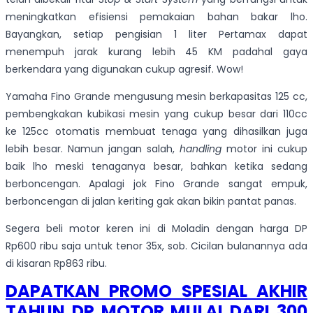
meningkatkan efisiensi pemakaian bahan bakar lho.
Bayangkan, setiap pengisian 1 liter Pertamax dapat
menempuh jarak kurang lebih 45 KM padahal gaya
berkendara yang digunakan cukup agresif. Wow!
Yamaha Fino Grande mengusung mesin berkapasitas 125 cc,
pembengkakan kubikasi mesin yang cukup besar dari 110cc
ke 125cc otomatis membuat tenaga yang dihasilkan juga
lebih besar. Namun jangan salah,
handling
motor ini cukup
baik lho meski tenaganya besar, bahkan ketika sedang
berboncengan. Apalagi jok Fino Grande sangat empuk,
berboncengan di jalan keriting gak akan bikin pantat panas.
Segera beli motor keren ini di Moladin dengan harga DP
Rp600 ribu saja untuk tenor 35x, sob. Cicilan bulanannya ada
di kisaran Rp863 ribu.
DAPATKAN PROMO SPESIAL AKHIR
TAHUN DP MOTOR MULAI DARI 300