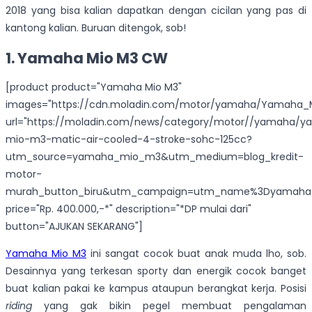
2018 yang bisa kalian dapatkan dengan cicilan yang pas di
kantong kalian. Buruan ditengok, sob!
1. Yamaha Mio M3 CW
[product product="Yamaha Mio M3"
images="https://cdn.moladin.com/motor/yamaha/Yamaha_M
url="https://moladin.com/news/category/motor//yamaha/
mio-m3-matic-air-cooled-4-stroke-sohc-125cc?
utm_source=yamaha_mio_m3&utm_medium=blog_kredit-
motor-
murah_button_biru&utm_campaign=utm_name%3Dyamaha
price="Rp. 400.000,-*" description="*DP mulai dari"
button="AJUKAN SEKARANG"]
Yamaha Mio M3
ini sangat cocok buat anak muda lho, sob.
Desainnya yang terkesan sporty dan energik cocok banget
buat kalian pakai ke kampus ataupun berangkat kerja. Posisi
riding
yang gak bikin pegel membuat pengalaman