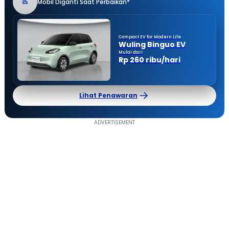
Mobil Diganti Saat Perbaikan*
Compact EV for Modern Life
Wuling Binguo EV
Mulai dari
Rp 260 ribu/hari
Lihat Penawaran