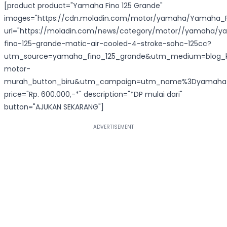
[product product="Yamaha Fino 125 Grande"
images="https://cdn.moladin.com/motor/yamaha/Yamaha_Fi
url="https://moladin.com/news/category/motor//yamaha/
fino-125-grande-matic-air-cooled-4-stroke-sohc-125cc?
utm_source=yamaha_fino_125_grande&utm_medium=blog_k
motor-
murah_button_biru&utm_campaign=utm_name%3Dyamaha_f
price="Rp. 600.000,-*" description="*DP mulai dari"
button="AJUKAN SEKARANG"]