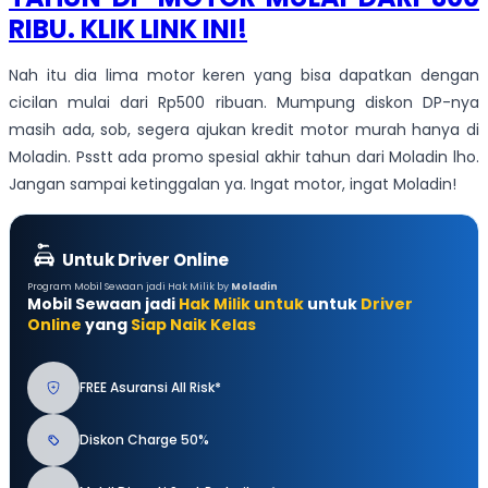
RIBU. KLIK LINK INI!
Nah itu dia lima motor keren yang bisa dapatkan dengan
cicilan mulai dari Rp500 ribuan. Mumpung diskon DP-nya
masih ada, sob, segera ajukan kredit motor murah hanya di
Moladin. Psstt ada promo spesial akhir tahun dari Moladin lho.
Jangan sampai ketinggalan ya. Ingat motor, ingat Moladin!
Untuk Driver Online
Program Mobil Sewaan jadi Hak Milik by
Moladin
Mobil Sewaan jadi
Hak Milik untuk
untuk
Driver
Online
yang
Siap Naik Kelas
FREE Asuransi All Risk*
Diskon Charge 50%