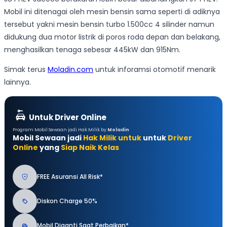
Mobil ini ditenagai oleh mesin bensin sama seperti di adiknya
tersebut yakni mesin bensin turbo 1.500cc 4 silinder namun
didukung dua motor listrik di poros roda depan dan belakang,
menghasilkan tenaga sebesar 445kW dan 915Nm.
Simak terus
Moladin.com
untuk inforamsi otomotif menarik
lainnya.
Untuk Driver Online
Program Mobil Sewaan jadi Hak Milik by
Moladin
Mobil Sewaan jadi
Hak Milik untuk
untuk
Driver
Online
yang
Siap Naik Kelas
FREE Asuransi All Risk*
Diskon Charge 50%
Mobil Diganti Saat Perbaikan*