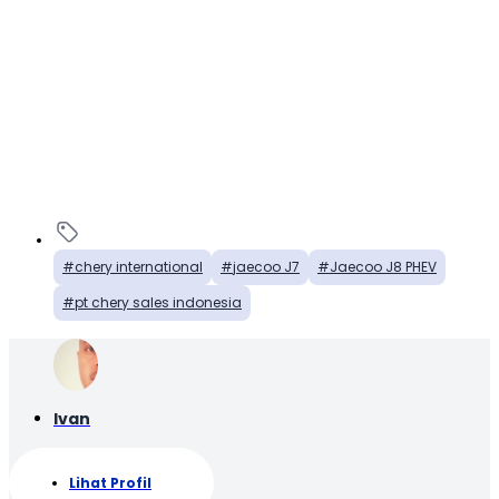
chery international
jaecoo J7
Jaecoo J8 PHEV
pt chery sales indonesia
Ivan
Lihat Profil