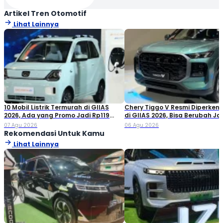
Artikel Tren Otomotif
Lihat Lainnya
10 Mobil Listrik Termurah di GIIAS
Chery Tiggo V Resmi Diperken
2026, Ada yang Promo Jadi Rp119
di GIIAS 2026, Bisa Berubah Ja
Jutaan!
Double Cabin
07 Agu 2026
06 Agu 2026
Rekomendasi Untuk Kamu
Lihat Lainnya