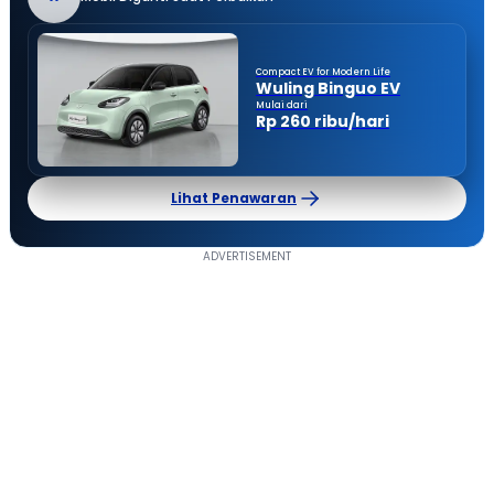
Compact EV for Modern Life
Wuling Binguo EV
Mulai dari
Rp 260 ribu/hari
Lihat Penawaran