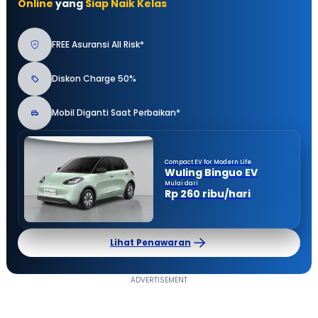
Online
yang
Siap Naik Kelas
FREE Asuransi All Risk*
Diskon Charge 50%
Mobil Diganti Saat Perbaikan*
Compact EV for Modern Life
Wuling Binguo EV
Mulai dari
Rp 260 ribu/hari
Lihat Penawaran