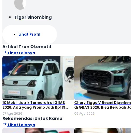
Tigor Sihombing
Lihat Profil
Artikel Tren Otomotif
Lihat Lainnya
10 Mobil Listrik Termurah di GIIAS
Chery Tiggo V Resmi Diperken
2026, Ada yang Promo Jadi Rp119
di GIIAS 2026, Bisa Berubah Ja
Jutaan!
Double Cabin
07 Agu 2026
06 Agu 2026
Rekomendasi Untuk Kamu
Lihat Lainnya