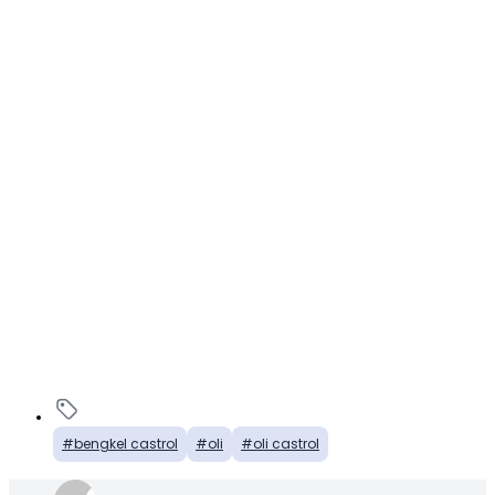
bengkel castrol
oli
oli castrol