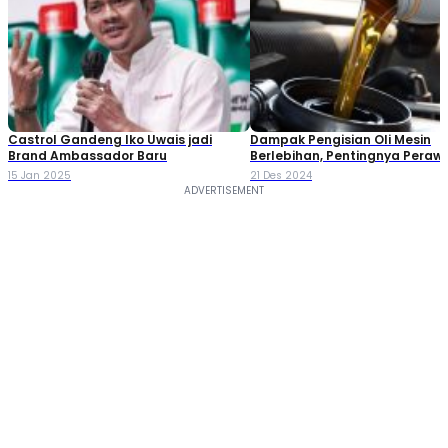
Castrol Gandeng Iko Uwais jadi
Dampak Pengisian Oli Mesin
Brand Ambassador Baru
Berlebihan, Pentingnya Peraw
Sebelum Liburan
15 Jan 2025
21 Des 2024