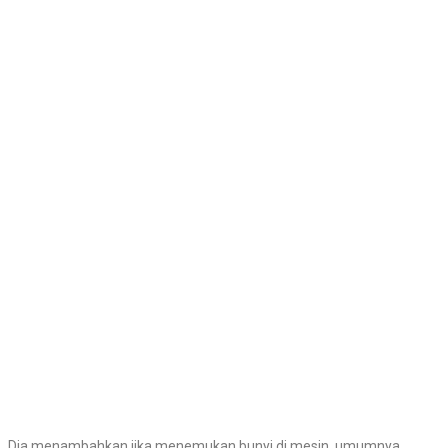
Dia menambahkan jika menemukan bunyi di mesin, umumnya