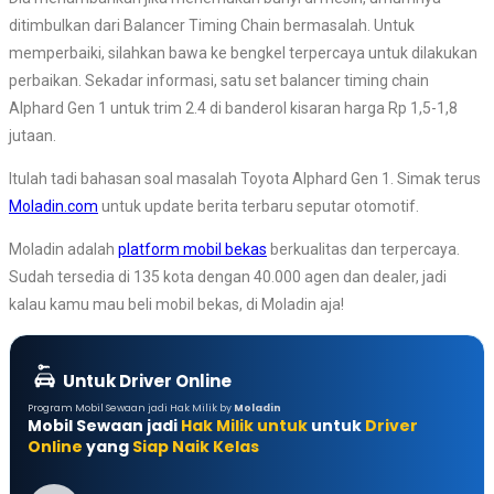
ditimbulkan dari Balancer Timing Chain bermasalah. Untuk
memperbaiki, silahkan bawa ke bengkel terpercaya untuk dilakukan
perbaikan. Sekadar informasi, satu set balancer timing chain
Alphard Gen 1 untuk trim 2.4 di banderol kisaran harga Rp 1,5-1,8
jutaan.
Itulah tadi bahasan soal masalah Toyota Alphard Gen 1. Simak terus
Moladin.com
untuk update berita terbaru seputar otomotif.
Moladin adalah
platform mobil bekas
berkualitas dan terpercaya.
Sudah tersedia di 135 kota dengan 40.000 agen dan dealer, jadi
kalau kamu mau beli mobil bekas, di Moladin aja!
Untuk Driver Online
Program Mobil Sewaan jadi Hak Milik by
Moladin
Mobil Sewaan jadi
Hak Milik untuk
untuk
Driver
Online
yang
Siap Naik Kelas