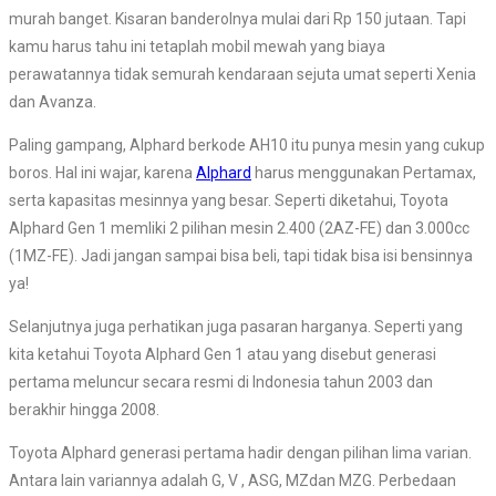
murah banget. Kisaran banderolnya mulai dari Rp 150 jutaan. Tapi
kamu harus tahu ini tetaplah mobil mewah yang biaya
perawatannya tidak semurah kendaraan sejuta umat seperti Xenia
dan Avanza.
Paling gampang, Alphard berkode AH10 itu punya mesin yang cukup
boros. Hal ini wajar, karena
Alphard
harus menggunakan Pertamax,
serta kapasitas mesinnya yang besar. Seperti diketahui, Toyota
Alphard Gen 1 memliki 2 pilihan mesin 2.400 (2AZ-FE) dan 3.000cc
(1MZ-FE).
Jadi jangan sampai bisa beli, tapi tidak bisa isi bensinnya
ya!
Selanjutnya juga perhatikan juga pasaran harganya. Seperti yang
kita ketahui Toyota Alphard Gen 1 atau yang disebut generasi
pertama meluncur secara resmi di Indonesia tahun 2003 dan
berakhir hingga 2008.
Toyota Alphard generasi pertama hadir dengan pilihan lima varian.
Antara lain variannya adalah G, V , ASG, MZdan MZG. Perbedaan