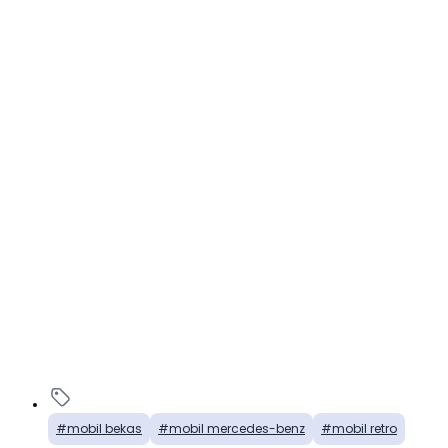
mobil bekas
mobil mercedes-benz
mobil retro