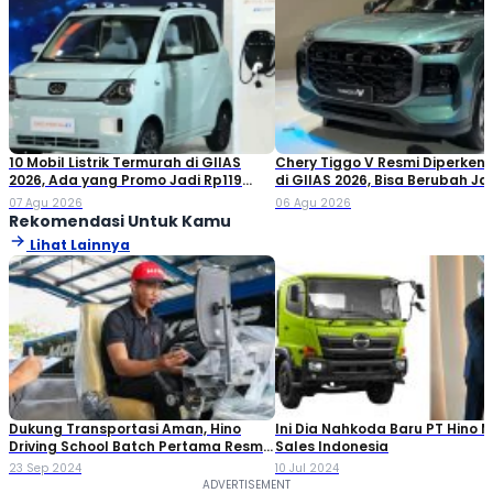
10 Mobil Listrik Termurah di GIIAS
Chery Tiggo V Resmi Diperken
2026, Ada yang Promo Jadi Rp119
di GIIAS 2026, Bisa Berubah Ja
Jutaan!
Double Cabin
07 Agu 2026
06 Agu 2026
Rekomendasi Untuk Kamu
Lihat Lainnya
Dukung Transportasi Aman, Hino
Ini Dia Nahkoda Baru PT Hino 
Driving School Batch Pertama Resmi
Sales Indonesia
Terselenggara
23 Sep 2024
10 Jul 2024