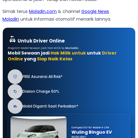
Simak terus
Moladin.com
& channel
Google News
Moladin
untuk informasi otomotif menarik lainnya.
Untuk Driver Online
Program Mobil Sewaan jadi Hak Milik by
Moladin
Mobil Sewaan jadi
Hak Milik untuk
untuk
Driver
Online
yang
Siap Naik Kelas
FREE Asuransi All Risk*
Diskon Charge 50%
Mobil Diganti Saat Perbaikan*
Compact EV for Modern Life
Wuling Binguo EV
Mulai dari