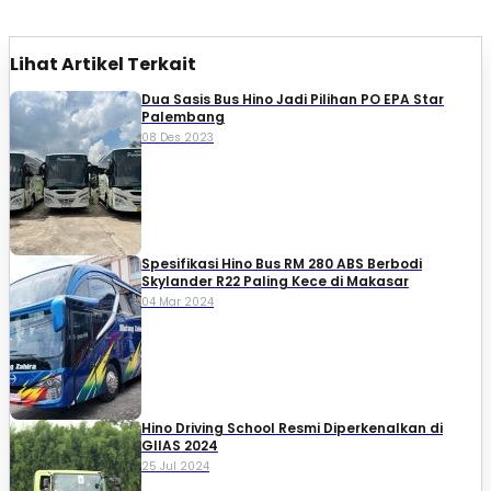
Lihat Artikel Terkait
Dua Sasis Bus Hino Jadi Pilihan PO EPA Star
Palembang
08 Des 2023
Spesifikasi Hino Bus RM 280 ABS Berbodi
Skylander R22 Paling Kece di Makasar
04 Mar 2024
Hino Driving School Resmi Diperkenalkan di
GIIAS 2024
25 Jul 2024