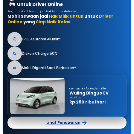
Untuk Driver Online
Program Mobil Sewaan jadi Hak Milik by
Moladin
Mobil Sewaan jadi
Hak Milik untuk
untuk
Driver
Online
yang
Siap Naik Kelas
FREE Asuransi All Risk*
Diskon Charge 50%
Mobil Diganti Saat Perbaikan*
Compact EV for Modern Life
Wuling Binguo EV
Mulai dari
Rp 260 ribu/hari
Lihat Penawaran