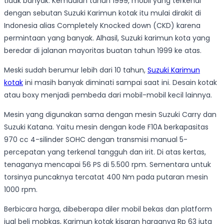
tidak banyak. Kemudian tahun 1999, mobil yang terkenal
dengan sebutan Suzuki Karimun kotak itu mulai dirakit di
Indonesia alias Completely Knocked down (CKD) karena
permintaan yang banyak. Alhasil, Suzuki karimun kota yang
beredar di jalanan mayoritas buatan tahun 1999 ke atas.
Meski sudah berumur lebih dari 10 tahun,
Suzuki Karimun
kotak
ini masih banyak diminati sampai saat ini. Desain kotak
atau boxy menjadi pembeda dari mobil-mobil kecil lainnya.
Mesin yang digunakan sama dengan mesin Suzuki Carry dan
Suzuki Katana. Yaitu mesin dengan kode F10A berkapasitas
970 cc 4-silinder SOHC dengan transmisi manual 5-
percepatan yang terkenal tangguh dan irit. Di atas kertas,
tenaganya mencapai 56 PS di 5.500 rpm. Sementara untuk
torsinya puncaknya tercatat 400 Nm pada putaran mesin
1000 rpm.
Berbicara harga, dibeberapa diler mobil bekas dan platform
jual beli mobkas, Karimun kotak kisaran harganya Rp 63 juta