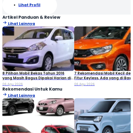
Lihat Profil
Artikel Panduan & Review
Lihat Lainnya
8 Pilihan Mobil Bekas Tahun 2016
7 Rekomendasi Mobil Kecil de
yang Masih Bagus Dipakai Harian di
Fitur Keyless, Ada yang di Ba
2026
Rp80 Juta!
06 Agu 2026
06 Agu 2026
Rekomendasi Untuk Kamu
Lihat Lainnya