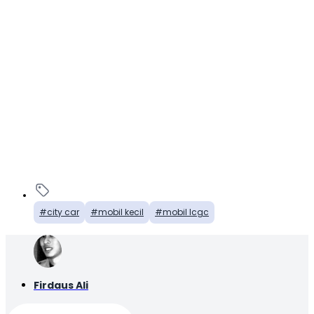
city car
mobil kecil
mobil lcgc
Firdaus Ali