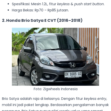
Spesifikasi: Mesin 1.2L, fitur
keyless
&
push start button
.
Harga Bekas: Rp70 – Rp85 jutaan.
2. Honda Brio Satya E CVT (2016–2018)
Foto: Zigwheels Indonesia
Brio Satya adalah raja di kelasnya. Dengan fitur
keyless entry
,
mobil ini jadi paket lengkap. Berdasarkan pengalaman banyak
pengguna, Brio Satya punya nilai
resale value
yang sangat