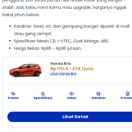
stabil. Jadi, kalau nanti kamu mau
upgrade
, harganya nggak
bakal jatuh bebas.
Karakter: Gesit, irit, dan gampang banget diparkir di mall
atau gang sempit.
Spesifikasi: Mesin 1.2L i-VTEC,
Dual Airbags
, ABS.
Harga Bekas: Rp85 – Rp95 jutaan.
Honda Brio
Rp 170,4 - 274,1 juta
Lihat Harga Brio
Promo
Spesifikasi
Video
Gambar
Priceli
Lihat Detail