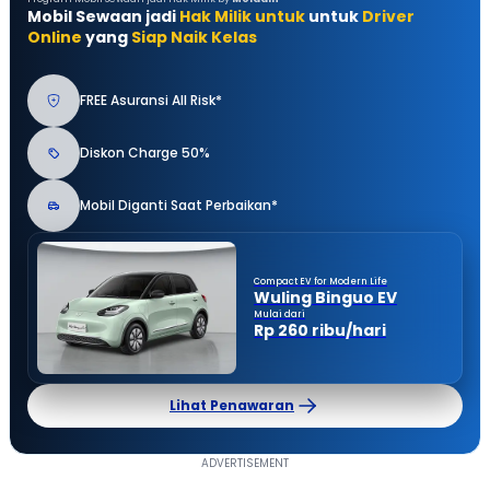
Mobil Sewaan jadi
Hak Milik untuk
untuk
Driver
Online
yang
Siap Naik Kelas
FREE Asuransi All Risk*
Diskon Charge 50%
Mobil Diganti Saat Perbaikan*
Compact EV for Modern Life
Wuling Binguo EV
Mulai dari
Rp 260 ribu/hari
Lihat Penawaran