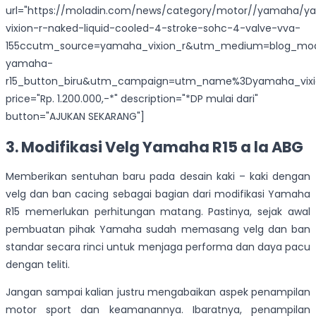
url="https://moladin.com/news/category/motor//yamaha/
vixion-r-naked-liquid-cooled-4-stroke-sohc-4-valve-vva-
155ccutm_source=yamaha_vixion_r&utm_medium=blog_modi
yamaha-
r15_button_biru&utm_campaign=utm_name%3Dyamaha_vixi
price="Rp. 1.200.000,-*" description="*DP mulai dari"
button="AJUKAN SEKARANG"]
3. Modifikasi Velg Yamaha R15 a la ABG
Memberikan sentuhan baru pada desain kaki – kaki dengan
velg dan ban cacing sebagai bagian dari modifikasi Yamaha
R15 memerlukan perhitungan matang. Pastinya, sejak awal
pembuatan pihak Yamaha sudah memasang velg dan ban
standar secara rinci untuk menjaga performa dan daya pacu
dengan teliti.
Jangan sampai kalian justru mengabaikan aspek penampilan
motor sport dan keamanannya. Ibaratnya, penampilan