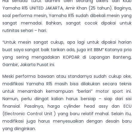
Hal senada turut diamini oleh seorang bikers dari Klub
Yamaha R15 UNITED JAKARTA, Amir Khan (25 tahun). Baginya,
soal performa mesin, Yamaha R15 sudah dibekali mesin yang
sangat memadai. Bahkan, sangat cocok dipakai untuk
rutinitas sehari – hari.
“Untuk mesin sangat cukup, apa lagi untuk dipakai harian
buat saya sangat baik tarikan ada, juga irit BBM” Katanya pria
yang sering mengadakan KOPDAR di Lapangan Banteng,
Gambir, Jakarta Pusat ini.
Meski performa bawaan atau standarnya sudah cukup oke,
modifikasi Yamaha R15 masih bisa dilakukan secara teknis
untuk menambah kemampuan “berlari” motor sport ini.
Namun, perlu diingat kalian harus bersiap – siap dari sisi
finansial. Pasalnya, harga cylinder head assy dan ECU
(Electronic Control Unit ) yang baru relatif mahal. Selain itu,
modifikasi juga harus menyesuaikan dengan desain baru
yang diinginkan.