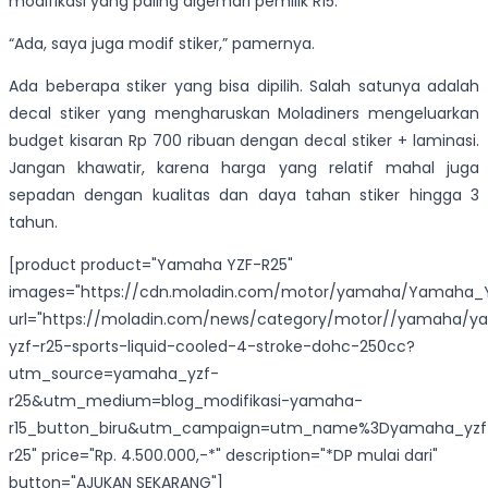
modifikasi yang paling digemari pemilik R15.
“Ada, saya juga modif stiker,” pamernya.
Ada beberapa stiker yang bisa dipilih. Salah satunya adalah
decal stiker yang mengharuskan Moladiners mengeluarkan
budget kisaran Rp 700 ribuan dengan decal stiker + laminasi.
Jangan khawatir, karena harga yang relatif mahal juga
sepadan dengan kualitas dan daya tahan stiker hingga 3
tahun.
[product product="Yamaha YZF-R25"
images="https://cdn.moladin.com/motor/yamaha/Yamaha_Y
url="https://moladin.com/news/category/motor//yamaha/
yzf-r25-sports-liquid-cooled-4-stroke-dohc-250cc?
utm_source=yamaha_yzf-
r25&utm_medium=blog_modifikasi-yamaha-
r15_button_biru&utm_campaign=utm_name%3Dyamaha_yzf
r25" price="Rp. 4.500.000,-*" description="*DP mulai dari"
button="AJUKAN SEKARANG"]