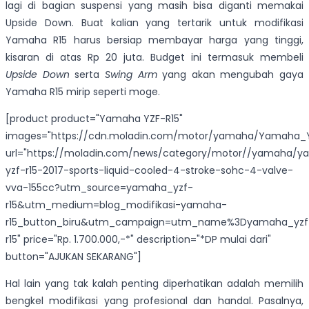
lagi di bagian suspensi yang masih bisa diganti memakai
Upside Down. Buat kalian yang tertarik untuk modifikasi
Yamaha R15 harus bersiap membayar harga yang tinggi,
kisaran di atas Rp 20 juta. Budget ini termasuk membeli
Upside Down
serta
Swing Arm
yang akan mengubah gaya
Yamaha R15 mirip seperti moge.
[product product="Yamaha YZF-R15"
images="https://cdn.moladin.com/motor/yamaha/Yamaha_YZ
url="https://moladin.com/news/category/motor//yamaha/
yzf-r15-2017-sports-liquid-cooled-4-stroke-sohc-4-valve-
vva-155cc?utm_source=yamaha_yzf-
r15&utm_medium=blog_modifikasi-yamaha-
r15_button_biru&utm_campaign=utm_name%3Dyamaha_yzf
r15" price="Rp. 1.700.000,-*" description="*DP mulai dari"
button="AJUKAN SEKARANG"]
Hal lain yang tak kalah penting diperhatikan adalah memilih
bengkel modifikasi yang profesional dan handal. Pasalnya,