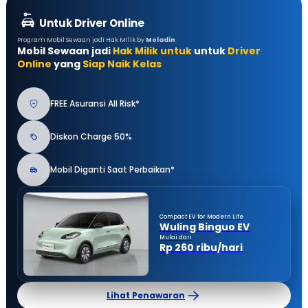
Untuk Driver Online
Program Mobil Sewaan jadi Hak Milik by
Moladin
Mobil Sewaan jadi
Hak Milik untuk
untuk
Driver
Online
yang
Siap Naik Kelas
FREE Asuransi All Risk*
Diskon Charge 50%
Mobil Diganti Saat Perbaikan*
Compact EV for Modern Life
Wuling Binguo EV
Mulai dari
Rp 260 ribu/hari
Lihat Penawaran