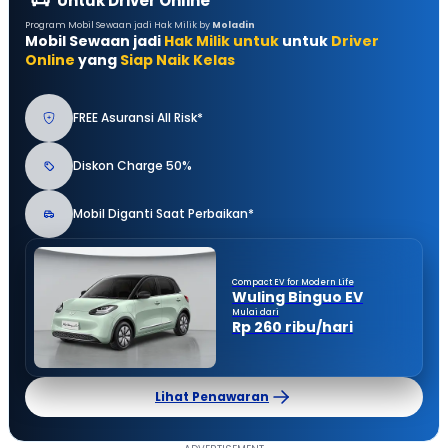
Untuk Driver Online
Program Mobil Sewaan jadi Hak Milik by
Moladin
Mobil Sewaan jadi
Hak Milik untuk
untuk
Driver
Online
yang
Siap Naik Kelas
FREE Asuransi All Risk*
Diskon Charge 50%
Mobil Diganti Saat Perbaikan*
Compact EV for Modern Life
Wuling Binguo EV
Mulai dari
Rp 260 ribu/hari
Lihat Penawaran