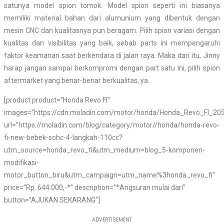
satunya model spion tomok. Model spion seperti ini biasanya
memiliki material bahan dari alumunium yang dibentuk dengan
mesin CNC dan kualitasnya pun beragam. Pilih spion variasi dengan
kualitas dan visibilitas yang baik, sebab parts ini mempengaruhi
faktor keamanan saat berkendara di jalan raya. Maka dari itu, Jinny
harap jangan sampai berkompromi dengan part satu ini, pilih spion
aftermarket yang benar-benar berkualitas, ya.
[product product=”Honda Revo FI”
images=”https://cdn.moladin.com/motor/honda/Honda_Revo_FI_205
url=”https://moladin.com/blog/category/motor//honda/honda-revo-
fi-new-bebek-sohc-4-langkah-110cc?
utm_source=honda_revo_fi&utm_medium=blog_5-komponen-
modifikasi-
motor_button_biru&utm_campaign=utm_name%3honda_revo_fi”
price=”Rp. 644.000,-*” description=”*Angsuran mulai dari”
button=”AJUKAN SEKARANG”]