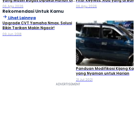
yang Masih Bagus Dipakai Harian di
Fitur Keyless, Ada yang di Ba
2026
Rp80 Juta!
06 Agu 2026
06 Agu 2026
Rekomendasi Untuk Kamu
Lihat Lainnya
Upgrade CVT Yamaha Nmax, Solusi
Bikin Tarikan Makin Ngacir!
09 Jun 2018
Panduan Modifikasi Kijang Ka
yang Nyaman untuk Harian
21 Jul 2021