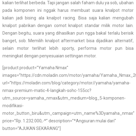
kalian terlihat berbeda. Tapi jangan salah faham dulu ya sob, ubahan
pada komponen ini nggak harus membuat suara knalpot motor
kalian jadi bising ala knalpot racing. Bisa saja kalian mengubah
knalpot pabrikan dengan comot knalpot standar milik motor lain.
Dengan begitu, suara yang dihasilkan pun ngga bakal terlalu berisik
banget, sob. Memilih knalpot aftermarket bisa dijadikan alternatif,
selain motor terlihat lebih sporty, performa motor pun bisa
meningkat dengan penyesuaian settingan motor.
[product product=”Yamaha Nmax”
images=”https://cdn.moladin.com/motor/yamaha/Yamaha_Nmax_20
url=”https://moladin.com/blog/category/motor//yamaha/yamaha-
nmax-premium-matic-4-langkah-sohc-155cc?
utm_source=yamaha_nmax&utm_medium=blog_5-komponen-
modifikasi-
motor_button_biru&utm_campaign=utm_name%3Dyamaha_nmax”
price=”Rp. 1.232.000,-*” description=”*Angsuran mulai dari”
button=”AJUKAN SEKARANG”]