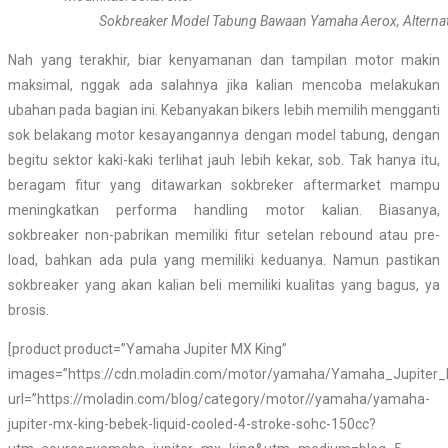
Sokbreaker Model Tabung Bawaan Yamaha Aerox, Alternat
Nah yang terakhir, biar kenyamanan dan tampilan motor makin
maksimal, nggak ada salahnya jika kalian mencoba melakukan
ubahan pada bagian ini. Kebanyakan bikers lebih memilih mengganti
sok belakang motor kesayangannya dengan model tabung, dengan
begitu sektor kaki-kaki terlihat jauh lebih kekar, sob. Tak hanya itu,
beragam fitur yang ditawarkan sokbreker aftermarket mampu
meningkatkan performa handling motor kalian. Biasanya,
sokbreaker non-pabrikan memiliki fitur setelan rebound atau pre-
load, bahkan ada pula yang memiliki keduanya. Namun pastikan
sokbreaker yang akan kalian beli memiliki kualitas yang bagus, ya
brosis.
[product product=”Yamaha Jupiter MX King”
images=”https://cdn.moladin.com/motor/yamaha/Yamaha_Jupiter_
url=”https://moladin.com/blog/category/motor//yamaha/yamaha-
jupiter-mx-king-bebek-liquid-cooled-4-stroke-sohc-150cc?