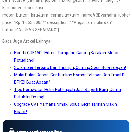
utm_source=yamaha_jupiter_mx_king&utm_medium=blog_5-
komponen-modifikasi-
motor_button_biru&utm_campaign=utm_name%3Dyamaha_jupiter_
price=”Rp. 1.053.000,-*” description=”*Angsuran mulai dari”
button=”AJUKAN SEKARANG”]
Baca Juga Artikel Lainnya :
Honda CRF150L Hitam, Tampang Garang Karakter Motor
Petualang!
Scrambler Terbaru Dari Triumph, Coming Soon Bulan depan!
Mulai Bulan Depan, Cantumkan Nomor Telepon Dan Email Di
BPKB! Buat Apaan?
Tips Perawatan Helm Nol Rupiah Jadi Seperti Baru, Cuma
Butuh Ini Doang!
Upgrade CVT Yamaha Nmax, Solusi Bikin Tarikan Makin
Ngacir!