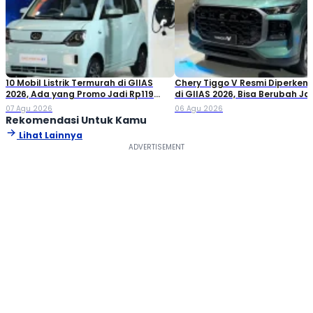
10 Mobil Listrik Termurah di GIIAS
Chery Tiggo V Resmi Diperken
2026, Ada yang Promo Jadi Rp119
di GIIAS 2026, Bisa Berubah Ja
Jutaan!
Double Cabin
07 Agu 2026
06 Agu 2026
Rekomendasi Untuk Kamu
Lihat Lainnya