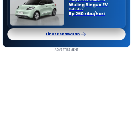
Compact EV for Modern Life
Wuling Binguo EV
Mulai dari
Rp 260 ribu/hari
Lihat Penawaran