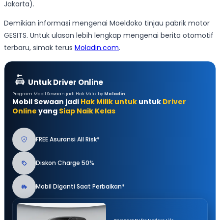
Jakarta).
Demikian informasi mengenai Moeldoko tinjau pabrik motor
GESITS. Untuk ulasan lebih lengkap mengenai berita otomotif
terbaru, simak terus
Moladin.com
.
Untuk Driver Online
Program Mobil Sewaan jadi Hak Milik by
Moladin
Mobil Sewaan jadi
Hak Milik untuk
untuk
Driver
Online
yang
Siap Naik Kelas
FREE Asuransi All Risk*
Diskon Charge 50%
Mobil Diganti Saat Perbaikan*