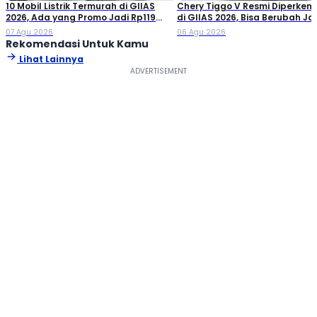
10 Mobil Listrik Termurah di GIIAS
Chery Tiggo V Resmi Diperken
2026, Ada yang Promo Jadi Rp119
di GIIAS 2026, Bisa Berubah Ja
Jutaan!
Double Cabin
07 Agu 2026
06 Agu 2026
Rekomendasi Untuk Kamu
Lihat Lainnya