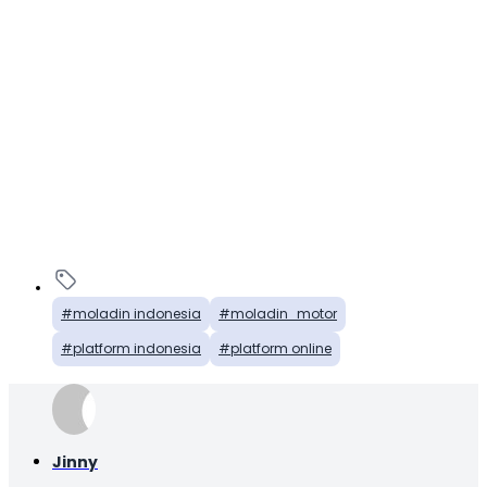
moladin indonesia
moladin_motor
platform indonesia
platform online
Jinny