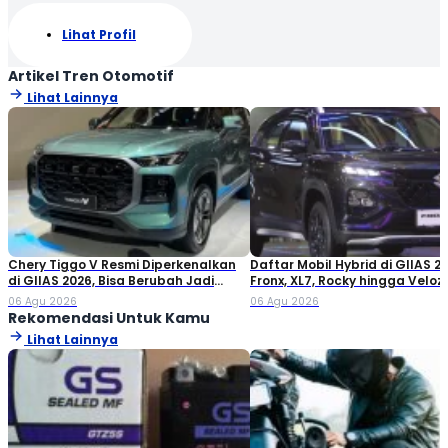
Lihat Profil
Artikel Tren Otomotif
Lihat Lainnya
Chery Tiggo V Resmi Diperkenalkan
Daftar Mobil Hybrid di GIIAS 20
di GIIAS 2026, Bisa Berubah Jadi
Fronx, XL7, Rocky hingga Veloz!
Double Cabin
06 Agu 2026
06 Agu 2026
Rekomendasi Untuk Kamu
Lihat Lainnya