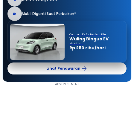
Mobil Diganti Saat Perbaikan*
Compact EV for Modern Life
Wuling Binguo EV
Mulai dari
Rp 260 ribu/hari
Lihat Penawaran