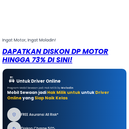
Ingat Motor, Ingat Moladin!
DAPATKAN DISKON DP MOTOR
HINGGA 73% DI SINI!
Untuk Driver Online
Program Mobil Sewaan jadi Hak Milik by
Moladin
Mobil Sewaan jadi
Hak Milik untuk
untuk
Driver
Online
yang
Siap Naik Kelas
FREE Asuransi All Risk*
Diskon Charge 50%