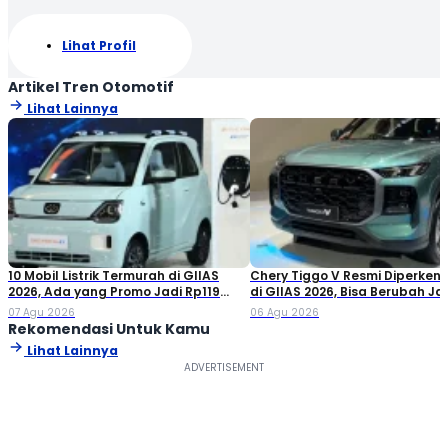
Lihat Profil
Artikel Tren Otomotif
Lihat Lainnya
10 Mobil Listrik Termurah di GIIAS
Chery Tiggo V Resmi Diperken
2026, Ada yang Promo Jadi Rp119
di GIIAS 2026, Bisa Berubah Ja
Jutaan!
Double Cabin
07 Agu 2026
06 Agu 2026
Rekomendasi Untuk Kamu
Lihat Lainnya