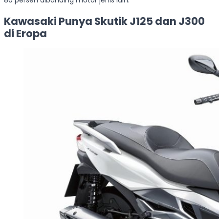
80 persen dibanding motor jenis lain.
Kawasaki Punya Skutik J125 dan J300
di Eropa