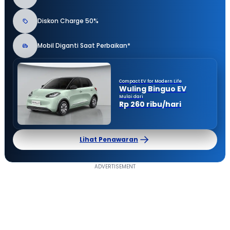
Diskon Charge 50%
Mobil Diganti Saat Perbaikan*
Compact EV for Modern Life
Wuling Binguo EV
Mulai dari
Rp 260 ribu/hari
Lihat Penawaran