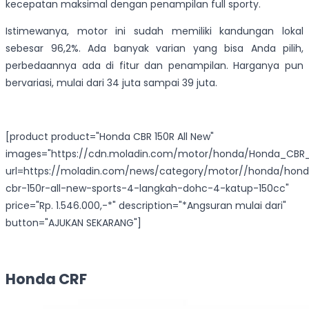
kecepatan maksimal dengan penampilan full sporty.
Istimewanya, motor ini sudah memiliki kandungan lokal
sebesar 96,2%. Ada banyak varian yang bisa Anda pilih,
perbedaannya ada di fitur dan penampilan. Harganya pun
bervariasi, mulai dari 34 juta sampai 39 juta.
[product product="Honda CBR 150R All New"
images="https://cdn.moladin.com/motor/honda/Honda_CBR_1
url=https://moladin.com/news/category/motor//honda/hon
cbr-150r-all-new-sports-4-langkah-dohc-4-katup-150cc"
price="Rp. 1.546.000,-*" description="*Angsuran mulai dari"
button="AJUKAN SEKARANG"]
Honda CRF