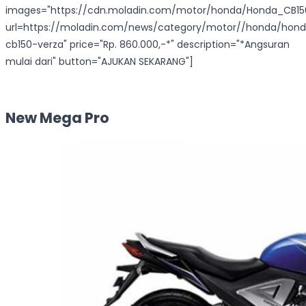
images="https://cdn.moladin.com/motor/honda/Honda_CB150_
url=https://moladin.com/news/category/motor//honda/hon
cb150-verza" price="Rp. 860.000,-*" description="*Angsuran
mulai dari" button="AJUKAN SEKARANG"]
New Mega Pro