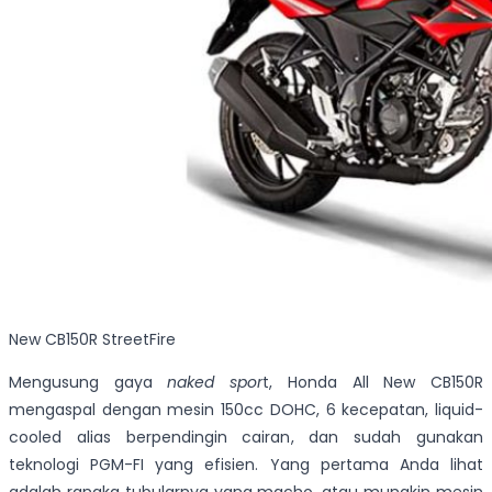
New CB150R StreetFire
Mengusung gaya
naked spor
t, Honda All New CB150R
mengaspal dengan mesin 150cc DOHC, 6 kecepatan, liquid-
cooled alias berpendingin cairan, dan sudah gunakan
teknologi PGM-FI yang efisien. Yang pertama Anda lihat
adalah rangka tubularnya yang macho, atau mungkin mesin