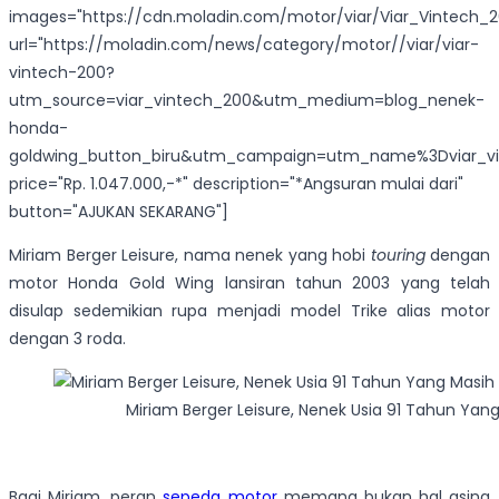
images="https://cdn.moladin.com/motor/viar/Viar_Vintech_
url="https://moladin.com/news/category/motor//viar/viar-
vintech-200?
utm_source=viar_vintech_200&utm_medium=blog_nenek-
honda-
goldwing_button_biru&utm_campaign=utm_name%3Dviar_vi
price="Rp. 1.047.000,-*" description="*Angsuran mulai dari"
button="AJUKAN SEKARANG"]
Miriam Berger Leisure, nama nenek yang hobi
touring
dengan
motor Honda Gold Wing lansiran tahun 2003 yang telah
disulap sedemikian rupa menjadi model Trike alias motor
dengan 3 roda.
Miriam Berger Leisure, Nenek Usia 91 Tahun Yan
Bagi Miriam, peran
sepeda motor
memang bukan hal asing