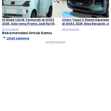
10 Mobil Listrik Termurah di GIIAS
Chery Tiggo V Resmi Diperken
2026, Ada yang Promo Jadi Rp119
di GIIAS 2026, Bisa Berubah Ja
Jutaan!
Double Cabin
07 Agu 2026
06 Agu 2026
Rekomendasi Untuk Kamu
Lihat Lainnya