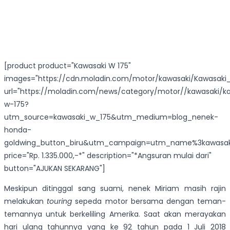
[product product="Kawasaki W 175"
images="https://cdn.moladin.com/motor/kawasaki/Kawasaki_
url="https://moladin.com/news/category/motor//kawasaki/k
w-175?
utm_source=kawasaki_w_175&utm_medium=blog_nenek-
honda-
goldwing_button_biru&utm_campaign=utm_name%3kawasak
price="Rp. 1.335.000,-*" description="*Angsuran mulai dari"
button="AJUKAN SEKARANG"]
Meskipun ditinggal sang suami, nenek Miriam masih rajin
melakukan
touring
sepeda motor bersama dengan teman-
temannya untuk berkeliling Amerika. Saat akan merayakan
hari ulang tahunnya yang ke 92 tahun pada 1 Juli 2018