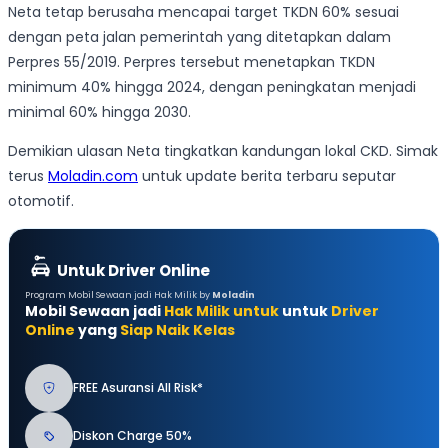
Neta tetap berusaha mencapai target TKDN 60% sesuai
dengan peta jalan pemerintah yang ditetapkan dalam
Perpres 55/2019. Perpres tersebut menetapkan TKDN
minimum 40% hingga 2024, dengan peningkatan menjadi
minimal 60% hingga 2030.
Demikian ulasan Neta tingkatkan kandungan lokal CKD. Simak
terus
Moladin.com
untuk update berita terbaru seputar
otomotif.
Untuk Driver Online
Program Mobil Sewaan jadi Hak Milik by
Moladin
Mobil Sewaan jadi
Hak Milik untuk
untuk
Driver
Online
yang
Siap Naik Kelas
FREE Asuransi All Risk*
Diskon Charge 50%