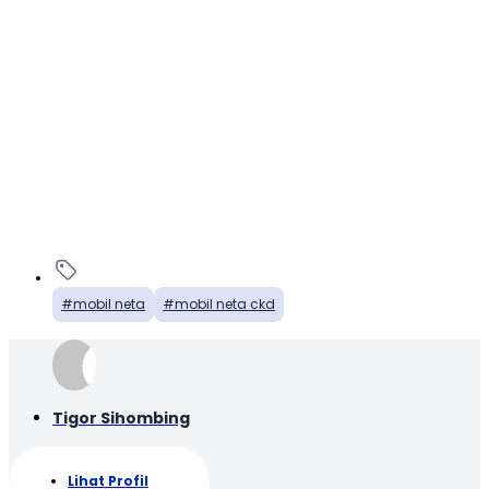
mobil neta
mobil neta ckd
Tigor Sihombing
Lihat Profil