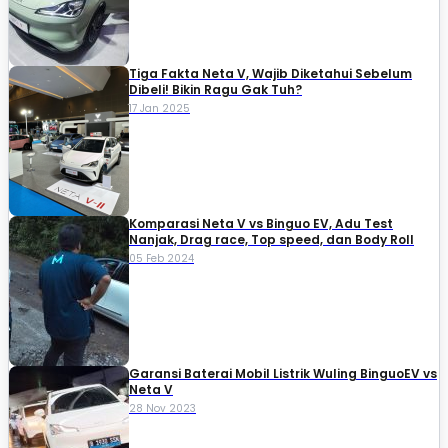
Tiga Fakta Neta V, Wajib Diketahui Sebelum
Dibeli! Bikin Ragu Gak Tuh?
17 Jan 2025
Komparasi Neta V vs Binguo EV, Adu Test
Nanjak, Drag race, Top speed, dan Body Roll
05 Feb 2024
Garansi Baterai Mobil Listrik Wuling BinguoEV vs
Neta V
28 Nov 2023