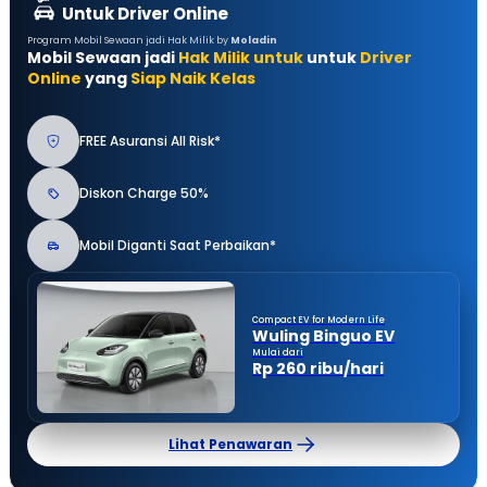
Untuk Driver Online
Program Mobil Sewaan jadi Hak Milik by
Moladin
Mobil Sewaan jadi
Hak Milik untuk
untuk
Driver
Online
yang
Siap Naik Kelas
FREE Asuransi All Risk*
Diskon Charge 50%
Mobil Diganti Saat Perbaikan*
Compact EV for Modern Life
Wuling Binguo EV
Mulai dari
Rp 260 ribu/hari
Lihat Penawaran