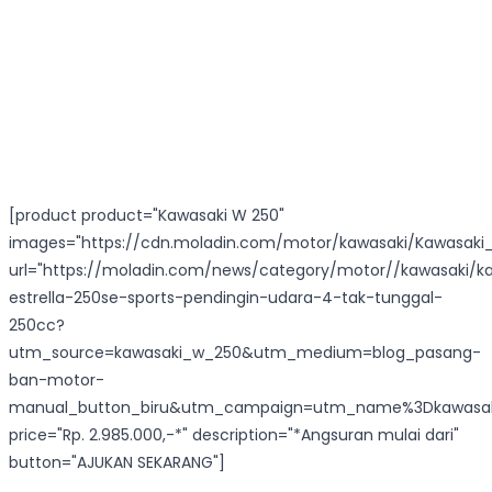
[product product="Kawasaki W 250"
images="https://cdn.moladin.com/motor/kawasaki/Kawasaki
url="https://moladin.com/news/category/motor//kawasaki/k
estrella-250se-sports-pendingin-udara-4-tak-tunggal-
250cc?
utm_source=kawasaki_w_250&utm_medium=blog_pasang-
ban-motor-
manual_button_biru&utm_campaign=utm_name%3Dkawasak
price="Rp. 2.985.000,-*" description="*Angsuran mulai dari"
button="AJUKAN SEKARANG"]