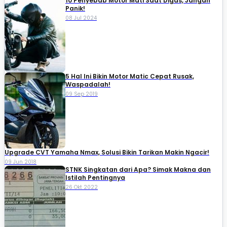
10 Penyebab Motor Mati Saat Digas, Jangan
Panik!
08 Jul 2024
5 Hal Ini Bikin Motor Matic Cepat Rusak,
Waspadalah!
09 Sep 2019
Upgrade CVT Yamaha Nmax, Solusi Bikin Tarikan Makin Ngacir!
09 Jun 2018
STNK Singkatan dari Apa? Simak Makna dan
Istilah Pentingnya
26 Okt 2022