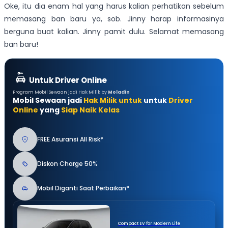
Oke, itu dia enam hal yang harus kalian perhatikan sebelum
memasang ban baru ya, sob. Jinny harap informasinya
berguna buat kalian. Jinny pamit dulu. Selamat memasang
ban baru!
Untuk Driver Online
Program Mobil Sewaan jadi Hak Milik by
Moladin
Mobil Sewaan jadi
Hak Milik untuk
untuk
Driver
Online
yang
Siap Naik Kelas
FREE Asuransi All Risk*
Diskon Charge 50%
Mobil Diganti Saat Perbaikan*
Compact EV for Modern Life