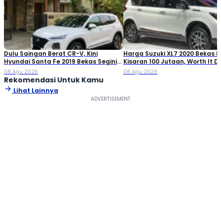
Dulu Saingan Berat CR-V, Kini
Harga Suzuki XL7 2020 Bekas Ki
Hyundai Santa Fe 2019 Bekas Segini
Kisaran 100 Jutaan, Worth It Di
Harganya
08 Agu 2026
08 Agu 2026
Rekomendasi Untuk Kamu
Lihat Lainnya