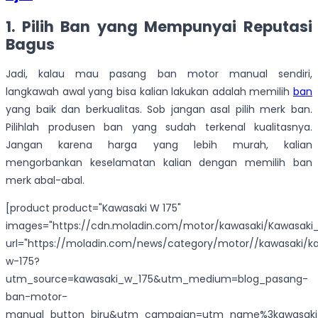
1. Pilih Ban yang Mempunyai Reputasi
Bagus
Jadi, kalau mau pasang ban motor manual sendiri,
langkawah awal yang bisa kalian lakukan adalah memilih
ban
yang baik dan berkualitas. Sob jangan asal pilih merk ban.
Pilihlah produsen ban yang sudah terkenal kualitasnya.
Jangan karena harga yang lebih murah, kalian
mengorbankan keselamatan kalian dengan memilih ban
merk abal-abal.
[product product="Kawasaki W 175"
images="https://cdn.moladin.com/motor/kawasaki/Kawasaki_
url="https://moladin.com/news/category/motor//kawasaki/k
w-175?
utm_source=kawasaki_w_175&utm_medium=blog_pasang-
ban-motor-
manual_button_biru&utm_campaign=utm_name%3kawasaki