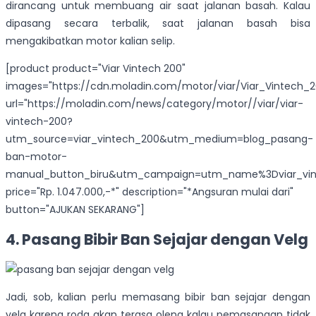
dirancang untuk membuang air saat jalanan basah. Kalau
dipasang secara terbalik, saat jalanan basah bisa
mengakibatkan motor kalian selip.
[product product="Viar Vintech 200"
images="https://cdn.moladin.com/motor/viar/Viar_Vintech_
url="https://moladin.com/news/category/motor//viar/viar-
vintech-200?
utm_source=viar_vintech_200&utm_medium=blog_pasang-
ban-motor-
manual_button_biru&utm_campaign=utm_name%3Dviar_vin
price="Rp. 1.047.000,-*" description="*Angsuran mulai dari"
button="AJUKAN SEKARANG"]
4. Pasang Bibir Ban Sejajar dengan Velg
Jadi, sob, kalian perlu memasang bibir ban sejajar dengan
velg karena roda akan terasa oleng kalau pemasangan tidak