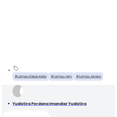
Lampu Kelap Kelip
Lampu rem
Lampu strobo
Yudistira Perdana Imandiar Yudistira