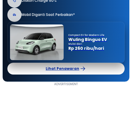
Diskon Charge 50%
Mobil Diganti Saat Perbaikan*
Compact EV for Modern Life
Wuling Binguo EV
Mulai dari
Rp 260 ribu/hari
Lihat Penawaran