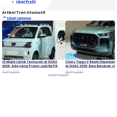
Lihat Profil
Artikel Tren Otomotif
Lihat Lainnya
10 Mobil Listrik Termurah di GIIAS
Chery Tiggo V Resmi Diperken
2026, Ada yang Promo Jadi Rp119
di GIIAS 2026, Bisa Berubah Ja
Jutaan!
Double Cabin
07 Agu 2026
06 Agu 2026