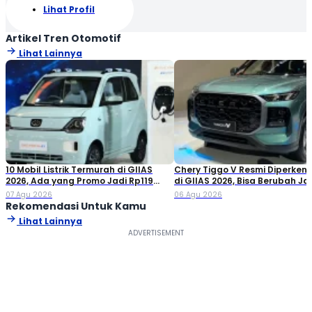
Lihat Profil
Artikel Tren Otomotif
Lihat Lainnya
10 Mobil Listrik Termurah di GIIAS
Chery Tiggo V Resmi Diperken
2026, Ada yang Promo Jadi Rp119
di GIIAS 2026, Bisa Berubah Ja
Jutaan!
Double Cabin
07 Agu 2026
06 Agu 2026
Rekomendasi Untuk Kamu
Lihat Lainnya