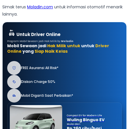
Simak terus
Moladin.com
untuk informasi otomotif menarik
lainnya.
Untuk Driver Online
Program Mobil Sewaan jadi Hak Milik by
Moladin
Mobil Sewaan jadi
Hak Milik untuk
untuk
Driver
Online
yang
Siap Naik Kelas
FREE Asuransi All Risk*
Diskon Charge 50%
Mobil Diganti Saat Perbaikan*
Compact EV for Modern Life
Wuling Binguo EV
Mulai dari
Rp 260 ribu/hari