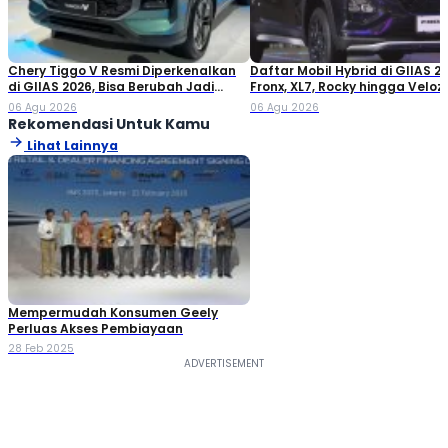
Chery Tiggo V Resmi Diperkenalkan
Daftar Mobil Hybrid di GIIAS 20
di GIIAS 2026, Bisa Berubah Jadi
Fronx, XL7, Rocky hingga Veloz!
Double Cabin
06 Agu 2026
06 Agu 2026
Rekomendasi Untuk Kamu
Lihat Lainnya
Mempermudah Konsumen Geely
Perluas Akses Pembiayaan
28 Feb 2025