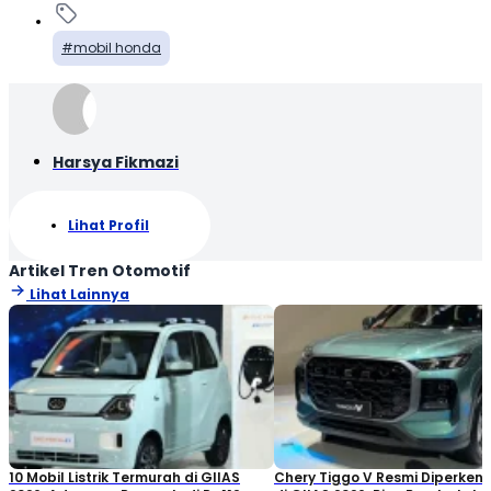
mobil honda
Harsya Fikmazi
Lihat Profil
Artikel Tren Otomotif
Lihat Lainnya
10 Mobil Listrik Termurah di GIIAS
Chery Tiggo V Resmi Diperken