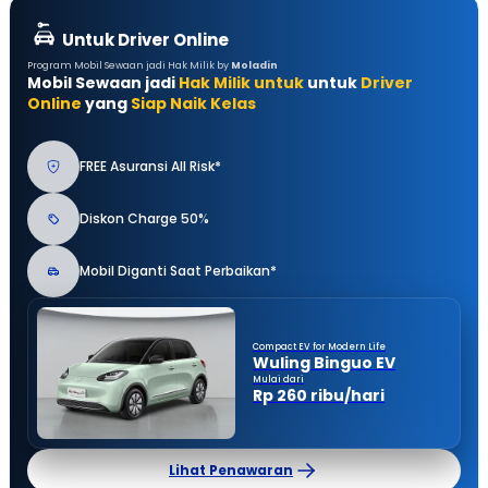
Untuk Driver Online
Program Mobil Sewaan jadi Hak Milik by
Moladin
Mobil Sewaan jadi
Hak Milik untuk
untuk
Driver
Online
yang
Siap Naik Kelas
FREE Asuransi All Risk*
Diskon Charge 50%
Mobil Diganti Saat Perbaikan*
Compact EV for Modern Life
Wuling Binguo EV
Mulai dari
Rp 260 ribu/hari
Lihat Penawaran