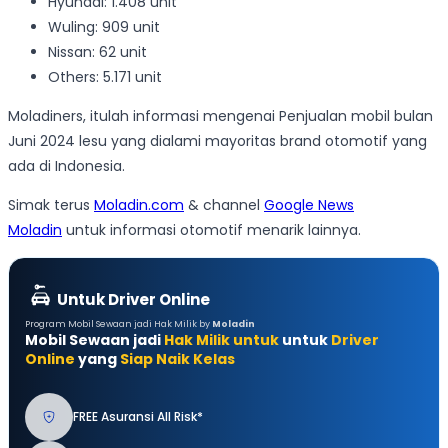
Hyundai: 1.408 unit
Wuling: 909 unit
Nissan: 62 unit
Others: 5.171 unit
Moladiners, itulah informasi mengenai Penjualan mobil bulan
Juni 2024 lesu yang dialami mayoritas brand otomotif yang
ada di Indonesia.
Simak terus
Moladin.com
& channel
Google News
Moladin
untuk informasi otomotif menarik lainnya.
Untuk Driver Online
Program Mobil Sewaan jadi Hak Milik by
Moladin
Mobil Sewaan jadi
Hak Milik untuk
untuk
Driver
Online
yang
Siap Naik Kelas
FREE Asuransi All Risk*