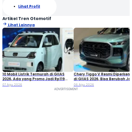
Lihat Profil
Artikel Tren Otomotif
Lihat Lainnya
10 Mobil Listrik Termurah di GIIAS
Chery Tiggo V Resmi Diperken
2026, Ada yang Promo Jadi Rp119
di GIIAS 2026, Bisa Berubah Ja
Jutaan!
Double Cabin
07 Agu 2026
06 Agu 2026