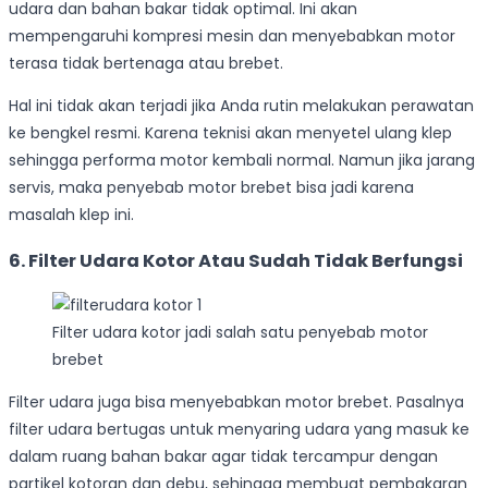
udara dan bahan bakar tidak optimal. Ini akan
mempengaruhi kompresi mesin dan menyebabkan motor
terasa tidak bertenaga atau brebet.
Hal ini tidak akan terjadi jika Anda rutin melakukan perawatan
ke bengkel resmi. Karena teknisi akan menyetel ulang klep
sehingga performa motor kembali normal. Namun jika jarang
servis, maka penyebab motor brebet bisa jadi karena
masalah klep ini.
6. Filter Udara Kotor Atau Sudah Tidak Berfungsi
Filter udara kotor jadi salah satu penyebab motor
brebet
Filter udara juga bisa menyebabkan motor brebet. Pasalnya
filter udara bertugas untuk menyaring udara yang masuk ke
dalam ruang bahan bakar agar tidak tercampur dengan
partikel kotoran dan debu, sehingga membuat pembakaran