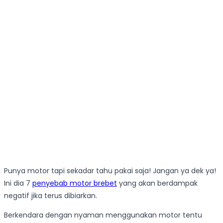
Punya motor tapi sekadar tahu pakai saja! Jangan ya dek ya!
Ini dia 7
penyebab motor brebet
yang akan berdampak
negatif jika terus dibiarkan.
Berkendara dengan nyaman menggunakan motor tentu