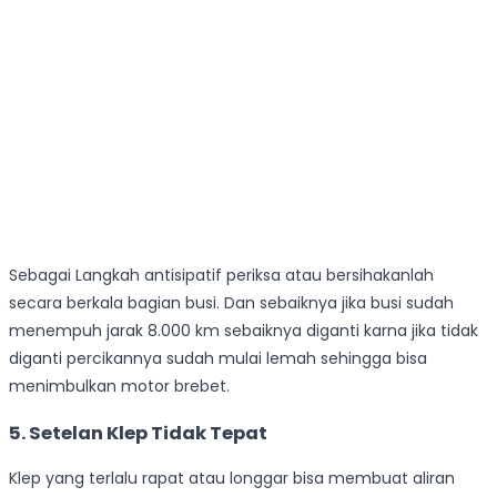
Sebagai Langkah antisipatif periksa atau bersihakanlah
secara berkala bagian busi. Dan sebaiknya jika busi sudah
menempuh jarak 8.000 km sebaiknya diganti karna jika tidak
diganti percikannya sudah mulai lemah sehingga bisa
menimbulkan motor brebet.
5. Setelan Klep Tidak Tepat
Klep yang terlalu rapat atau longgar bisa membuat aliran