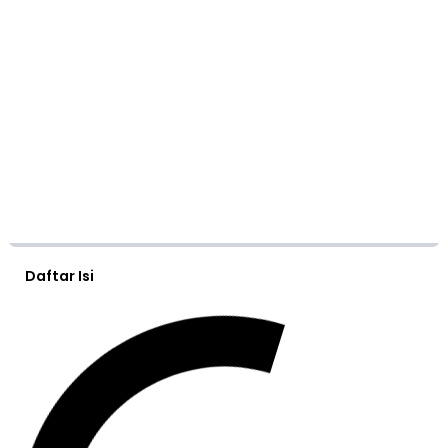
Daftar Isi