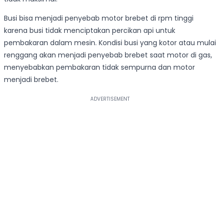
Busi bisa menjadi penyebab motor brebet di rpm tinggi
karena busi tidak menciptakan percikan api untuk
pembakaran dalam mesin. Kondisi busi yang kotor atau mulai
renggang akan menjadi penyebab brebet saat motor di gas,
menyebabkan pembakaran tidak sempurna dan motor
menjadi brebet.