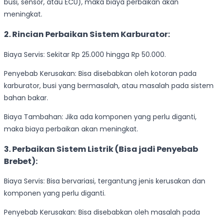
busi, sensor, atau ECU), maka biaya perbaikan akan
meningkat.
2. Rincian Perbaikan Sistem Karburator:
Biaya Servis: Sekitar Rp 25.000 hingga Rp 50.000.
Penyebab Kerusakan: Bisa disebabkan oleh kotoran pada
karburator, busi yang bermasalah, atau masalah pada sistem
bahan bakar.
Biaya Tambahan: Jika ada komponen yang perlu diganti,
maka biaya perbaikan akan meningkat.
3. Perbaikan Sistem Listrik (Bisa jadi Penyebab
Brebet):
Biaya Servis: Bisa bervariasi, tergantung jenis kerusakan dan
komponen yang perlu diganti.
Penyebab Kerusakan: Bisa disebabkan oleh masalah pada