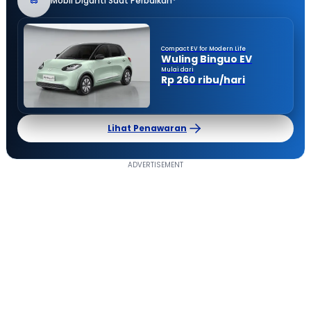
Mobil Diganti Saat Perbaikan*
Compact EV for Modern Life
Wuling Binguo EV
Mulai dari
Rp 260 ribu/hari
Lihat Penawaran