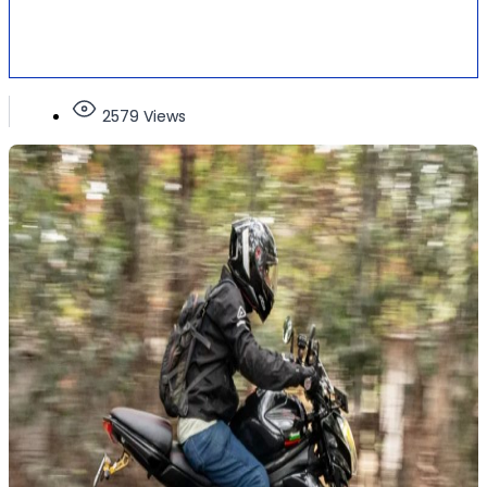
2579 Views