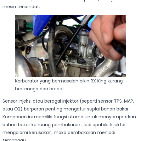
mesin tersendat.
Karburator yang bermasalah bikin RX King kurang
bertenaga dan brebet
Sensor Injeksi atau beragai injektor (seperti sensor TPS, MAP,
atau O2) berperan penting mengatur suplai bahan bakar.
Komponen ini memiliki fungsi utama untuk menyemprotkan
bahan bakar ke ruang pembakaran. Jadi apabila Injektor
mengalami kerusakan, maka pembakaran menjadi
terganggu.