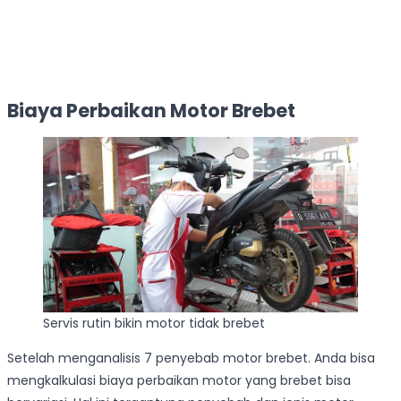
Biaya Perbaikan Motor Brebet
Servis rutin bikin motor tidak brebet
Setelah menganalisis 7 penyebab motor brebet. Anda bisa
mengkalkulasi biaya perbaikan motor yang brebet bisa