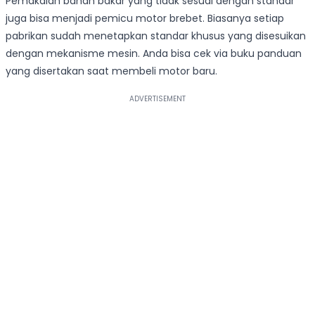
Pemakaian bahan bakar yang tidak sesuai dengan standar
juga bisa menjadi pemicu motor brebet. Biasanya setiap
pabrikan sudah menetapkan standar khusus yang disesuikan
dengan mekanisme mesin. Anda bisa cek via buku panduan
yang disertakan saat membeli motor baru.