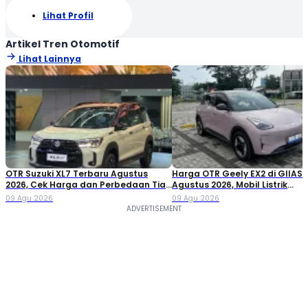
Lihat Profil
Artikel Tren Otomotif
Lihat Lainnya
OTR Suzuki XL7 Terbaru Agustus
Harga OTR Geely EX2 di GIIAS
2026, Cek Harga dan Perbedaan Tiap
Agustus 2026, Mobil Listrik
Varian
Penantang BYD Atto 1
09 Agu 2026
09 Agu 2026