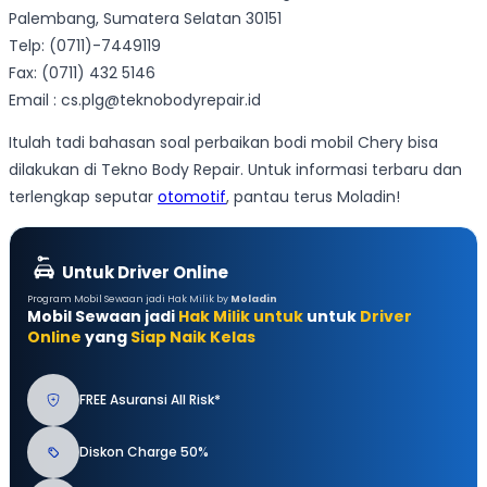
Palembang, Sumatera Selatan 30151
Telp: (0711)-7449119
Fax: (0711) 432 5146
Email : cs.plg@teknobodyrepair.id
Itulah tadi bahasan soal perbaikan bodi mobil Chery bisa
dilakukan di Tekno Body Repair. Untuk informasi terbaru dan
terlengkap seputar
otomotif
, pantau terus Moladin!
Untuk Driver Online
Program Mobil Sewaan jadi Hak Milik by
Moladin
Mobil Sewaan jadi
Hak Milik untuk
untuk
Driver
Online
yang
Siap Naik Kelas
FREE Asuransi All Risk*
Diskon Charge 50%