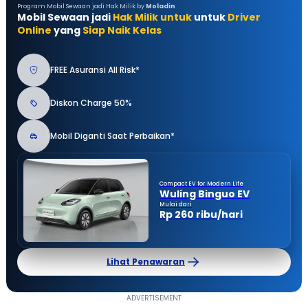
Program Mobil Sewaan jadi Hak Milik by
Moladin
Mobil Sewaan jadi
Hak Milik untuk
untuk
Driver
Online
yang
Siap Naik Kelas
FREE Asuransi All Risk*
Diskon Charge 50%
Mobil Diganti Saat Perbaikan*
Compact EV for Modern Life
Wuling Binguo EV
Mulai dari
Rp 260 ribu/hari
Lihat Penawaran