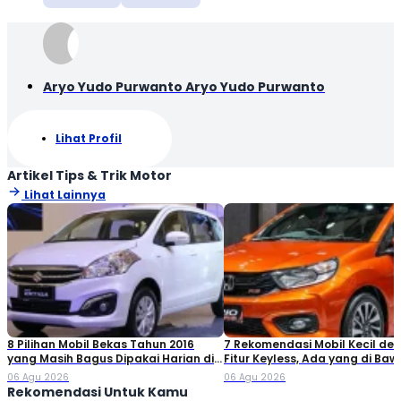
Aryo Yudo Purwanto Aryo Yudo Purwanto
Lihat Profil
Artikel Tips & Trik Motor
Lihat Lainnya
8 Pilihan Mobil Bekas Tahun 2016
7 Rekomendasi Mobil Kecil de
yang Masih Bagus Dipakai Harian di
Fitur Keyless, Ada yang di Ba
2026
Rp80 Juta!
06 Agu 2026
06 Agu 2026
Rekomendasi Untuk Kamu