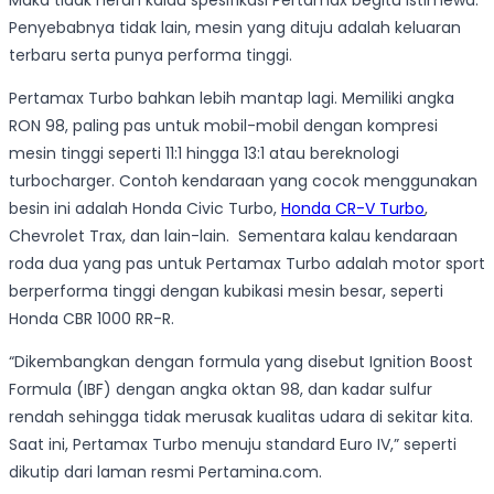
Maka tidak heran kalau spesifikasi Pertamax begitu istimewa.
Penyebabnya tidak lain, mesin yang dituju adalah keluaran
terbaru serta punya performa tinggi.
Pertamax Turbo bahkan lebih mantap lagi. Memiliki angka
RON 98, paling pas untuk mobil-mobil dengan kompresi
mesin tinggi seperti 11:1 hingga 13:1 atau bereknologi
turbocharger. Contoh kendaraan yang cocok menggunakan
besin ini adalah Honda Civic Turbo,
Honda CR-V Turbo
,
Chevrolet Trax, dan lain-lain. Sementara kalau kendaraan
roda dua yang pas untuk Pertamax Turbo adalah motor sport
berperforma tinggi dengan kubikasi mesin besar, seperti
Honda CBR 1000 RR-R.
“Dikembangkan dengan formula yang disebut Ignition Boost
Formula (IBF) dengan angka oktan 98, dan kadar sulfur
rendah sehingga tidak merusak kualitas udara di sekitar kita.
Saat ini, Pertamax Turbo menuju standard Euro IV,” seperti
dikutip dari laman resmi Pertamina.com.