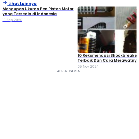
Lihat Lainnya
Mengupas Ukuran Pen Piston Motor
yang Tersedia di Indonesia
10 Sep 2020
10 Rekomendasi Shockbreaker
Terbaik Dan Cara Merawatnya, 
Mana?
05 Nov 2024