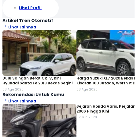
Lihat Profil
Artikel Tren Otomotif
Lihat Lainnya
Dulu Saingan Berat CR-V, Kini
Harga Suzuki XL7 2020 Bekas Ki
Hyundai Santa Fe 2019 Bekas Segini
Kisaran 100 Jutaan, Worth It Di
Harganya
08 Agu 2026
08 Agu 2026
Rekomendasi Untuk Kamu
Lihat Lainnya
Sejarah Honda Vario, Perjalan
2006 Hingga Kini
02 Jun 2020