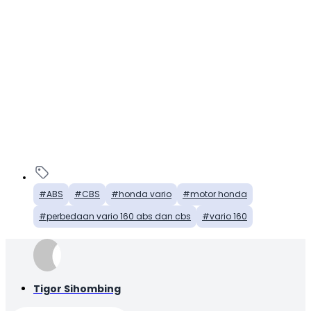
ABS
CBS
honda vario
motor honda
perbedaan vario 160 abs dan cbs
vario 160
Tigor Sihombing