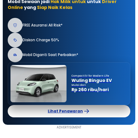
Mobil Sewaan jadi
Hak Milik untuk
untuk
Driver
Online
yang
Siap Naik Kelas
FREE Asuransi All Risk*
Diskon Charge 50%
Mobil Diganti Saat Perbaikan*
Compact EV for Modern Life
Wuling Binguo EV
Mulai dari
Rp 260 ribu/hari
Lihat Penawaran