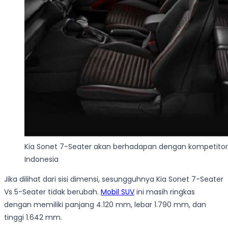
Kia Sonet 7-Seater akan berhadapan dengan kompetitor s
Indonesia
Jika dilihat dari sisi dimensi, sesungguhnya Kia Sonet 7-Seater
Vs 5-Seater tidak berubah.
Mobil SUV
ini masih ringkas
dengan memiliki panjang 4.120 mm, lebar 1.790 mm, dan
tinggi 1.642 mm.