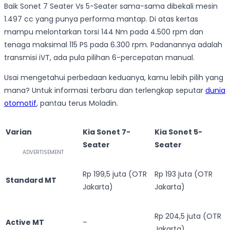
Baik Sonet 7 Seater Vs 5-Seater sama-sama dibekali mesin
1.497 cc yang punya performa mantap. Di atas kertas
mampu melontarkan torsi 144 Nm pada 4.500 rpm dan
tenaga maksimal 115 PS pada 6.300 rpm. Padanannya adalah
transmisi iVT, ada pula pilihan 6-percepatan manual.
Usai mengetahui perbedaan keduanya, kamu lebih pilih yang
mana? Untuk informasi terbaru dan terlengkap seputar
dunia
otomotif
, pantau terus Moladin.
Varian
Kia Sonet 7-
Kia Sonet 5-
Seater
Seater
Rp 199,5 juta (OTR
Rp 193 juta (OTR
Standard MT
Jakarta)
Jakarta)
Rp 204,5 juta (OTR
Active MT
–
Jakarta)