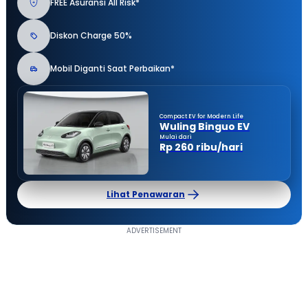
FREE Asuransi All Risk*
Diskon Charge 50%
Mobil Diganti Saat Perbaikan*
Compact EV for Modern Life
Wuling Binguo EV
Mulai dari
Rp 260 ribu/hari
Lihat Penawaran