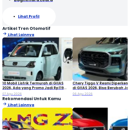
Lihat Profil
Artikel Tren Otomotif
Lihat Lainnya
10 Mobil Listrik Termurah di GIIAS
Chery Tiggo V Resmi Diperken
2026, Ada yang Promo Jadi Rp119
di GIIAS 2026, Bisa Berubah Ja
Jutaan!
Double Cabin
07 Agu 2026
06 Agu 2026
Rekomendasi Untuk Kamu
Lihat Lainnya