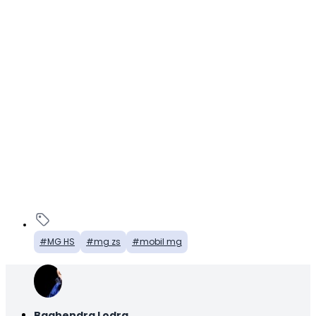
MG HS
mg zs
mobil mg
Baghendra Lodra