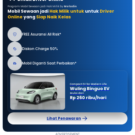
Program Mobil Sewaan jadi Hak Milik by
Moladin
Mobil Sewaan jadi
Hak Milik untuk
untuk
Driver
Online
yang
Siap Naik Kelas
FREE Asuransi All Risk*
Diskon Charge 50%
Mobil Diganti Saat Perbaikan*
Compact EV for Modern Life
Wuling Binguo EV
Mulai dari
Rp 260 ribu/hari
Lihat Penawaran