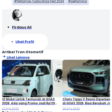
Pertamax Turbo Drag Fest 2024
pertamina
Firdaus Ali
Lihat Profil
Artikel Tren Otomotif
Lihat Lainnya
10 Mobil Listrik Termurah di GIIAS
Chery Tiggo V Resmi Diperken
2026, Ada yang Promo Jadi Rp119
di GIIAS 2026, Bisa Berubah Ja
Jutaan!
Double Cabin
07 Agu 2026
06 Agu 2026