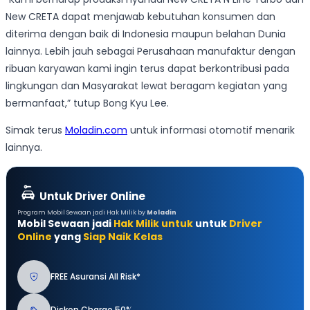
New CRETA dapat menjawab kebutuhan konsumen dan
diterima dengan baik di Indonesia maupun belahan Dunia
lainnya. Lebih jauh sebagai Perusahaan manufaktur dengan
ribuan karyawan kami ingin terus dapat berkontribusi pada
lingkungan dan Masyarakat lewat beragam kegiatan yang
bermanfaat,” tutup Bong Kyu Lee.
Simak terus
Moladin.com
untuk informasi otomotif menarik
lainnya.
Untuk Driver Online
Program Mobil Sewaan jadi Hak Milik by
Moladin
Mobil Sewaan jadi
Hak Milik untuk
untuk
Driver
Online
yang
Siap Naik Kelas
FREE Asuransi All Risk*
Diskon Charge 50%