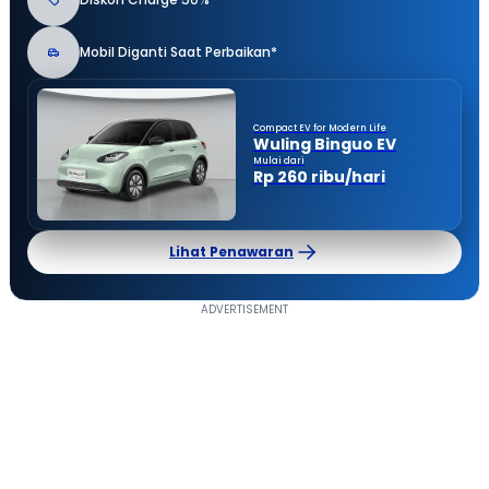
Mobil Diganti Saat Perbaikan*
Compact EV for Modern Life
Wuling Binguo EV
Mulai dari
Rp 260 ribu/hari
Lihat Penawaran