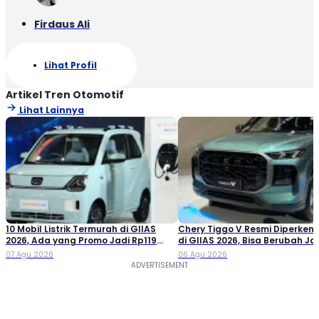
Firdaus Ali
Lihat Profil
Artikel Tren Otomotif
Lihat Lainnya
10 Mobil Listrik Termurah di GIIAS
Chery Tiggo V Resmi Diperken
2026, Ada yang Promo Jadi Rp119
di GIIAS 2026, Bisa Berubah Ja
Jutaan!
Double Cabin
07 Agu 2026
06 Agu 2026