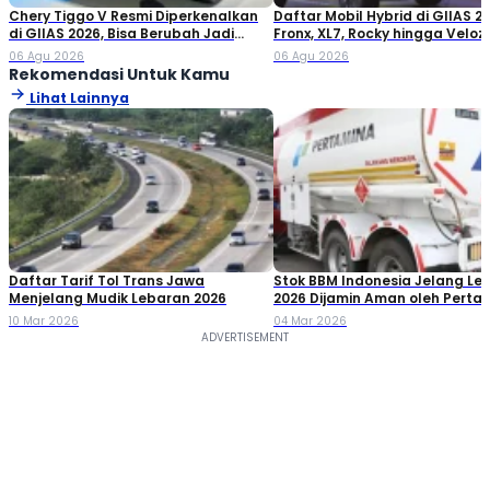
Chery Tiggo V Resmi Diperkenalkan
Daftar Mobil Hybrid di GIIAS 20
di GIIAS 2026, Bisa Berubah Jadi
Fronx, XL7, Rocky hingga Veloz!
Double Cabin
06 Agu 2026
06 Agu 2026
Rekomendasi Untuk Kamu
Lihat Lainnya
Daftar Tarif Tol Trans Jawa
Stok BBM Indonesia Jelang Le
Menjelang Mudik Lebaran 2026
2026 Dijamin Aman oleh Perta
10 Mar 2026
04 Mar 2026