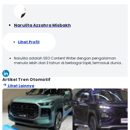
Narulita Azzahra Misbakh
Lihat Profil
Narulita adalah SEO Content Writer dengan pengalaman
menulis lebih dari 3 tahun di berbagai topik, termasuk dunia
otomotif. Narulita senang untuk memberikan informasi yang
akurat dan mudah dipahami, demi menghadirkan manfaat
kepada para pembaca. Terima kasih telah membaca karya
Artikel Tren Otomotif
tulis saya, semoga tulisan ini bisa bermanfaat!
Lihat Lainnya