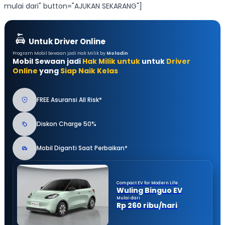
mulai dari" button="AJUKAN SEKARANG"]
Untuk Driver Online
Program Mobil Sewaan jadi Hak Milik by
Moladin
Mobil Sewaan jadi
Hak Milik untuk
untuk
Driver
Online
yang
Siap Naik Kelas
FREE Asuransi All Risk*
Diskon Charge 50%
Mobil Diganti Saat Perbaikan*
Compact EV for Modern Life
Wuling Binguo EV
Mulai dari
Rp 260 ribu/hari