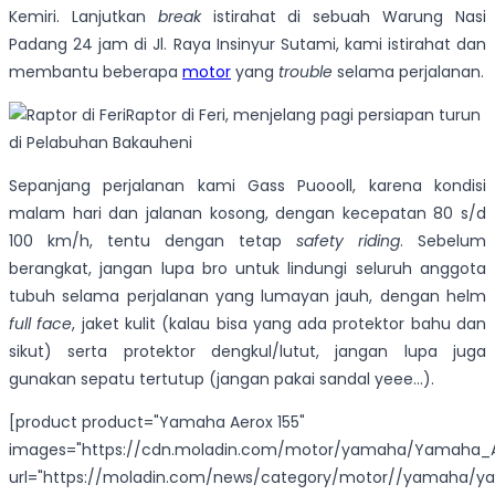
Kemiri. Lanjutkan
break
istirahat di sebuah Warung Nasi
Padang 24 jam di Jl. Raya Insinyur Sutami, kami istirahat dan
membantu beberapa
motor
yang
trouble
selama perjalanan.
Raptor di Feri, menjelang pagi persiapan turun
di Pelabuhan Bakauheni
Sepanjang perjalanan kami Gass Puoooll, karena kondisi
malam hari dan jalanan kosong, dengan kecepatan 80 s/d
100 km/h, tentu dengan tetap
safety riding
. Sebelum
berangkat, jangan lupa bro untuk lindungi seluruh anggota
tubuh selama perjalanan yang lumayan jauh, dengan helm
full face
, jaket kulit (kalau bisa yang ada protektor bahu dan
sikut) serta protektor dengkul/lutut, jangan lupa juga
gunakan sepatu tertutup (jangan pakai sandal yeee…).
[product product="Yamaha Aerox 155"
images="https://cdn.moladin.com/motor/yamaha/Yamaha_Ae
url="https://moladin.com/news/category/motor//yamaha/