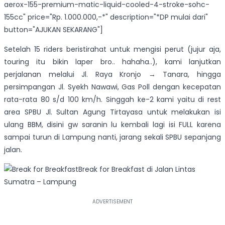
aerox-155-premium-matic-liquid-cooled-4-stroke-sohc-
155cc" price="Rp. 1.000.000,-*" description="*DP mulai dari"
button="AJUKAN SEKARANG"]
Setelah 15 riders beristirahat untuk mengisi perut (jujur aja,
touring itu bikin laper bro.. hahaha..), kami lanjutkan
perjalanan melalui Jl. Raya Kronjo → Tanara, hingga
persimpangan Jl. Syekh Nawawi, Gas Poll dengan kecepatan
rata-rata 80 s/d 100 km/h. Singgah ke-2 kami yaitu di rest
area SPBU Jl. Sultan Agung Tirtayasa untuk melakukan isi
ulang BBM, disini gw saranin lu kembali lagi isi FULL karena
sampai turun di Lampung nanti, jarang sekali SPBU sepanjang
jalan.
Break for Breakfast di Jalan Lintas
Sumatra – Lampung