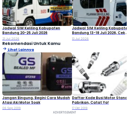
Jadwal SIM Keliling Kabupaten
Jadwal SIM Keliling Kabupate
Bandung 20-25 Juli 2026
Bandung 13-18 Juli 2026, Cek
Lokasinya!
21 Jul 2026
13 Jul 2026
Rekomendasi Untuk Kamu
Lihat Lainnya
Jangan Bingung, Begini Cara Mudah
Daftar Kode Busi Motor Standa
Atasi Aki Motor Soak
Pabrikan, Catat Ya!
06 Sep 2019
17 Okt 2019