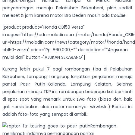
bringas-bringas. Hahaha.. sampai di Merak, Mulailah
penyebrangan menuju Pelabuhan Bakauheni, plan sedikit
meleset ½ jam karena motor Bro Deden masih ada
trouble
.
[product product="Honda CB150 Verza"
images="https://cdn.moladin.com/motor/honda/Honda_CB150_
url=https://moladin.com/news/category/motor//honda/hon
cb150-verza" price="Rp. 860.000,-*" description="*Angsuran
mulai dari" button="AJUKAN SEKARANG"]
Kurang lebih pukul 7 pagi rombongan tiba di Pelabuhan
Bakauheni, Lampung. Langsung lanjutkan perjalanan menuju
pantai Pasir Putih-Kalianda, Lampung Selatan. Selama
perjalanan menuju TKP ini, rombongan beberapa kali berhenti
di spot-spot yang menarik untuk swa-foto (biasa deh, kalo
gak narsis bukan club motor namanya.. wkwkwk..) Berikut ini
adalah foto-foto yang sempat di ambil…
Rombongan
menikmati indahnya pemandangan pantai