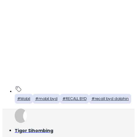
Mobil
mobil byd
RECALL BYD
recall byd dolphin
Tigor Sihombing