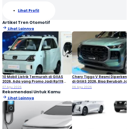
Lihat Profil
Artikel Tren Otomotif
Lihat Lainnya
10 Mobil Listrik Termurah di GIIAS
Chery Tiggo V Resmi Diperken
2026, Ada yang Promo Jadi Rp119
di GIIAS 2026, Bisa Berubah Ja
Jutaan!
Double Cabin
07 Agu 2026
06 Agu 2026
Rekomendasi Untuk Kamu
Lihat Lainnya