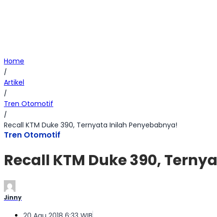
Home
/
Artikel
/
Tren Otomotif
/
Recall KTM Duke 390, Ternyata Inilah Penyebabnya!
Tren Otomotif
Recall KTM Duke 390, Terny
Jinny
20 Agu 2018 6:33 WIB