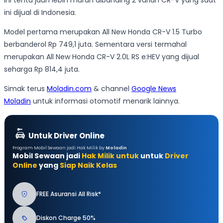
ini dijual di Indonesia.
Model pertama merupakan All New Honda CR-V 1.5 Turbo
berbanderol Rp 749,1 juta. Sementara versi termahal
merupakan All New Honda CR-V 2.0L RS e:HEV yang dijual
seharga Rp 814,4 juta.
Simak terus
Moladin.com
& channel
Google News
Moladin
untuk informasi otomotif menarik lainnya.
Untuk Driver Online
Program Mobil Sewaan jadi Hak Milik by
Moladin
Mobil Sewaan jadi
Hak Milik untuk
untuk
Driver
Online
yang
Siap Naik Kelas
FREE Asuransi All Risk*
Diskon Charge 50%