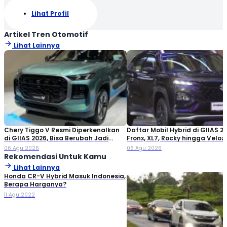
Lihat Profil
Artikel Tren Otomotif
Lihat Lainnya
Chery Tiggo V Resmi Diperkenalkan
Daftar Mobil Hybrid di GIIAS 20
di GIIAS 2026, Bisa Berubah Jadi
Fronx, XL7, Rocky hingga Veloz!
Double Cabin
06 Agu 2026
06 Agu 2026
Rekomendasi Untuk Kamu
Lihat Lainnya
Honda CR-V Hybrid Masuk Indonesia,
Berapa Harganya?
11 Agu 2022