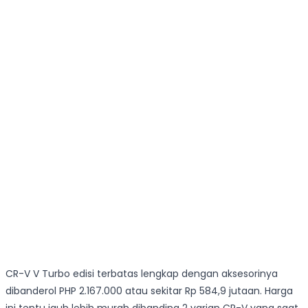
CR-V V Turbo edisi terbatas lengkap dengan aksesorinya
dibanderol PHP 2.167.000 atau sekitar Rp 584,9 jutaan. Harga
ini tentu jauh lebih murah dibanding 2 varian CR-V yang saat