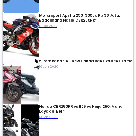
Motorsport Aprilia 250-300cc Rp 38 Juta,
Bagaimana Nasib CBR250RR?
17 Feb 2020
5 Perbedaan All New Honda BeAT vs BeAT Lama
16 Jan 2020
Honda CBR250RR vs R25 vs Ninja 250, Mana
Layak di Beli?
13 Feb 2020