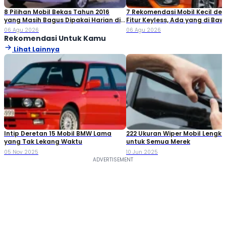
8 Pilihan Mobil Bekas Tahun 2016
7 Rekomendasi Mobil Kecil de
yang Masih Bagus Dipakai Harian di
Fitur Keyless, Ada yang di Ba
2026
Rp80 Juta!
06 Agu 2026
06 Agu 2026
Rekomendasi Untuk Kamu
Lihat Lainnya
Intip Deretan 15 Mobil BMW Lama
222 Ukuran Wiper Mobil Lengk
yang Tak Lekang Waktu
untuk Semua Merek
05 Nov 2025
10 Jun 2025