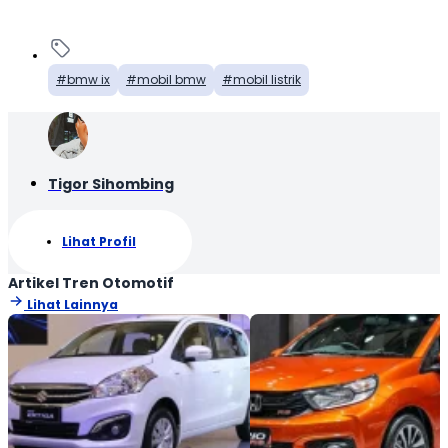
bmw ix
mobil bmw
mobil listrik
Tigor Sihombing
Lihat Profil
Artikel Tren Otomotif
Lihat Lainnya