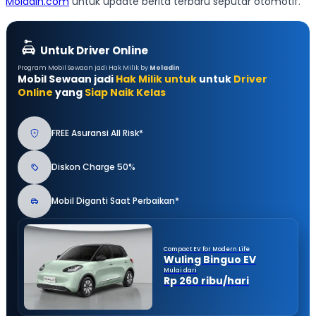
Moladin.com
untuk update berita terbaru seputar otomotif.
Untuk Driver Online
Program Mobil Sewaan jadi Hak Milik by
Moladin
Mobil Sewaan jadi
Hak Milik untuk
untuk
Driver
Online
yang
Siap Naik Kelas
FREE Asuransi All Risk*
Diskon Charge 50%
Mobil Diganti Saat Perbaikan*
Compact EV for Modern Life
Wuling Binguo EV
Mulai dari
Rp 260 ribu/hari