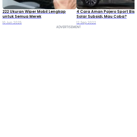
222 Ukuran Wiper Mobil Lengkap
4 Cara Aman Pajero Sport Bisa
untuk Semua Merek
Solar Subsidi, Mau Coba?
10 Jun 2025
12 Sep 2022