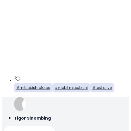
mitsubishi xforce
mobil mitsubishi
test drive
Tigor Sihombing