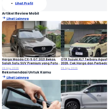
Lihat Profil
Artikel Review Mobil
Lihat Lainnya
Harga Mazda CX-5 GT 2021 Bekas,
OTR Suzuki XL7 Terbaru Agust
Salah Satu SUV Premium yang Patut
2026, Cek Harga dan Perbeda
Dilirik
Varian
09 Agu 2026
09 Agu 2026
Rekomendasi Untuk Kamu
Lihat Lainnya