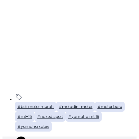
beli motor murah
moladin_motor
motor baru
mt-15
naked sport
yamaha mt 15
yamaha xabre