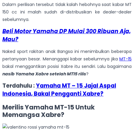
Dalam perilisan tersebut tidak kalah hebohnya saat kabar MT
150 cc ini malah sudah di-distribusikan ke dealer-dealer
sebelumnya.
Beli Motor Yamaha DP Mulai 300 Ribuan Aja,
Mau?
Naked sport rakitan anak Bangsa ini menimbulkan beberapa
pertanyaan besar. Menanggapi kabar sebelumnya jika
MT-15
bakal menggantikan posisi Xabre itu sendiri. Lalu bagaimana
nasib Yamaha Xabre setelah MT15 rilis
?
Terdahulu :
Yamaha MT – 15 Jajal Aspal
Indonesia, Bakal Pengganti Xabre?
Merilis Yamaha MT-15 Untuk
Memangsa Xabre?