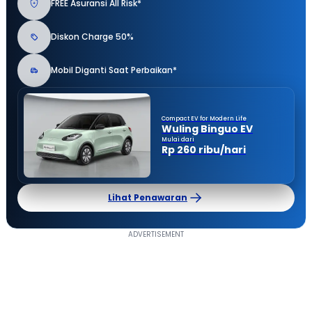
FREE Asuransi All Risk*
Diskon Charge 50%
Mobil Diganti Saat Perbaikan*
Compact EV for Modern Life
Wuling Binguo EV
Mulai dari
Rp 260 ribu/hari
Lihat Penawaran