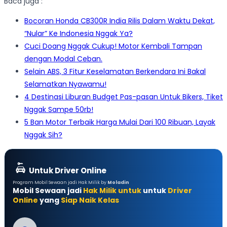
Baca juga :
Bocoran Honda CB300R India Rilis Dalam Waktu Dekat,
“Nular” Ke Indonesia Nggak Ya?
Cuci Doang Nggak Cukup! Motor Kembali Tampan
dengan Modal Ceban.
Selain ABS, 3 Fitur Keselamatan Berkendara Ini Bakal
Selamatkan Nyawamu!
4 Destinasi Liburan Budget Pas-pasan Untuk Bikers, Tiket
Nggak Sampe 50rb!
5 Ban Motor Terbaik Harga Mulai Dari 100 Ribuan, Layak
Nggak Sih?
Untuk Driver Online
Program Mobil Sewaan jadi Hak Milik by
Moladin
Mobil Sewaan jadi
Hak Milik untuk
untuk
Driver
Online
yang
Siap Naik Kelas