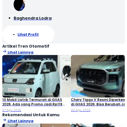
Baghendra Lodra
Lihat Profil
Artikel Tren Otomotif
Lihat Lainnya
10 Mobil Listrik Termurah di GIIAS
Chery Tiggo V Resmi Diperken
2026, Ada yang Promo Jadi Rp119
di GIIAS 2026, Bisa Berubah Ja
Jutaan!
Double Cabin
07 Agu 2026
06 Agu 2026
Rekomendasi Untuk Kamu
Lihat Lainnya