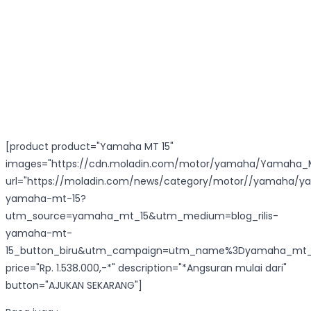
[product product="Yamaha MT 15"
images="https://cdn.moladin.com/motor/yamaha/Yamaha_M
url="https://moladin.com/news/category/motor//yamaha/
yamaha-mt-15?
utm_source=yamaha_mt_15&utm_medium=blog_rilis-
yamaha-mt-
15_button_biru&utm_campaign=utm_name%3Dyamaha_mt_
price="Rp. 1.538.000,-*" description="*Angsuran mulai dari"
button="AJUKAN SEKARANG"]