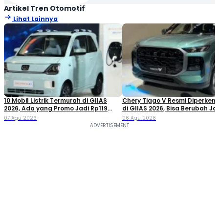
Artikel Tren Otomotif
Lihat Lainnya
10 Mobil Listrik Termurah di GIIAS
Chery Tiggo V Resmi Diperken
2026, Ada yang Promo Jadi Rp119
di GIIAS 2026, Bisa Berubah Ja
Jutaan!
Double Cabin
07 Agu 2026
06 Agu 2026