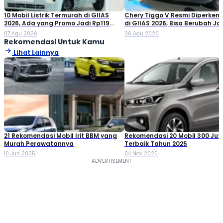
10 Mobil Listrik Termurah di GIIAS
Chery Tiggo V Resmi Diperken
2026, Ada yang Promo Jadi Rp119
di GIIAS 2026, Bisa Berubah Ja
Jutaan!
Double Cabin
07 Agu 2026
06 Agu 2026
Rekomendasi Untuk Kamu
Lihat Lainnya
21 Rekomendasi Mobil Irit BBM yang
Rekomendasi 20 Mobil 300 Ju
Murah Perawatannya
Terbaik Tahun 2025
10 Jun 2025
04 Nov 2025