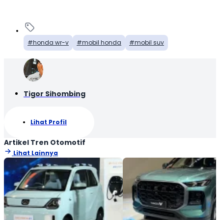
honda wr-v
mobil honda
mobil suv
Tigor Sihombing
Lihat Profil
Artikel Tren Otomotif
Lihat Lainnya