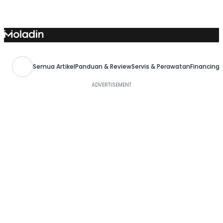
Skip
to
content
Semua Artikel
Panduan & Review
Servis & Perawatan
Financing,