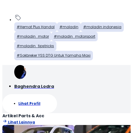
Hemat Plus Handal
moladin
moladin indonesia
moladin_motor
moladin_motorsport
moladin_tipstricks
Sokbreker YSS DTG Untuk Yamaha Maxi
Baghendra Lodra
Lihat Profil
Artikel Parts & Acc
Lihat Lainnya