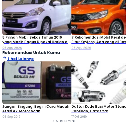
8 Pilihan Mobil Bekas Tahun 2016
7 Rekomendasi Mobil Kecil de
yang Masih Bagus Dipakai Harian di
Fitur Keyless, Ada yang di Ba
2026
Rp80 Juta!
06 Agu 2026
06 Agu 2026
Rekomendasi Untuk Kamu
Lihat Lainnya
Jangan Bingung, Begini Cara Mudah
Daftar Kode Busi Motor Standa
Atasi Aki Motor Soak
Pabrikan, Catat Ya!
06 Sep 2019
17 Okt 2019