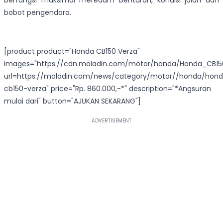
berfungsi maksimal meredam benturan, kondisi jalan dan
bobot pengendara.
[product product="Honda CB150 Verza"
images="https://cdn.moladin.com/motor/honda/Honda_CB150_
url=https://moladin.com/news/category/motor//honda/hon
cb150-verza" price="Rp. 860.000,-*" description="*Angsuran
mulai dari" button="AJUKAN SEKARANG"]