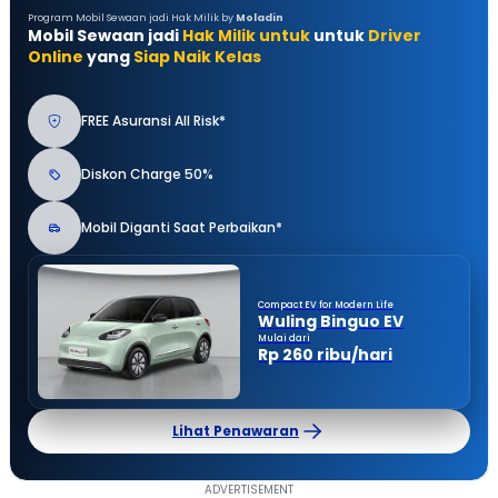
Program Mobil Sewaan jadi Hak Milik by
Moladin
Mobil Sewaan jadi
Hak Milik untuk
untuk
Driver
Online
yang
Siap Naik Kelas
FREE Asuransi All Risk*
Diskon Charge 50%
Mobil Diganti Saat Perbaikan*
Compact EV for Modern Life
Wuling Binguo EV
Mulai dari
Rp 260 ribu/hari
Lihat Penawaran