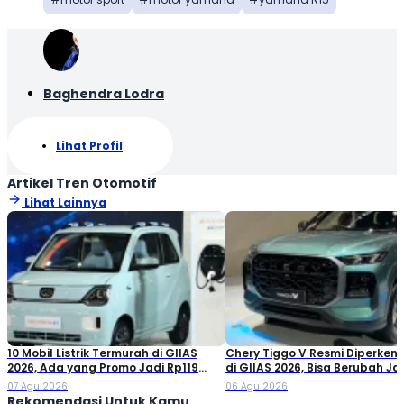
Baghendra Lodra
Lihat Profil
Artikel Tren Otomotif
Lihat Lainnya
10 Mobil Listrik Termurah di GIIAS
Chery Tiggo V Resmi Diperken
2026, Ada yang Promo Jadi Rp119
di GIIAS 2026, Bisa Berubah Ja
Jutaan!
Double Cabin
07 Agu 2026
06 Agu 2026
Rekomendasi Untuk Kamu