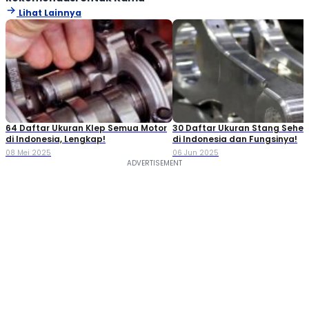
Lihat Lainnya
64 Daftar Ukuran Klep Semua Motor
30 Daftar Ukuran Stang Seher
di Indonesia, Lengkap!
di Indonesia dan Fungsinya!
08 Mei 2025
06 Jun 2025